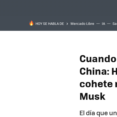
HOY SE HABLA DE
Mercado Libre
IA
Sa
Cuando 
China: 
cohete r
Musk
El día que u