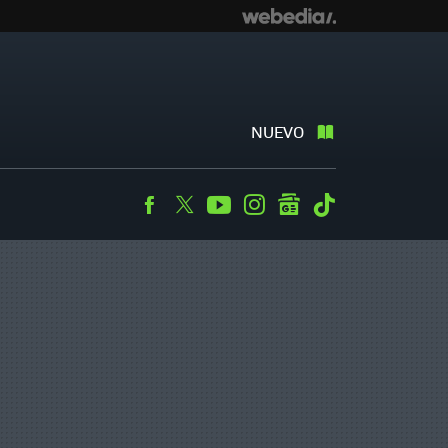
NUEVO
Facebook
Twitter
Youtube
Instagram
googlenews
Tiktok