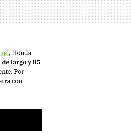
ial
, Honda
 de largo y 85
ente. Por
erra con