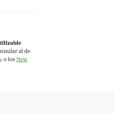
tilizable
similar al de
p
, o los
New