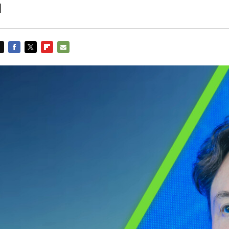
l
FACEBOOK
TWITTER
FLIPBOARD
E-
MAIL