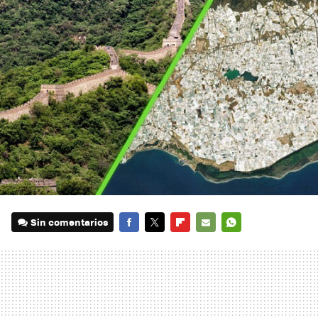
Sin comentarios
FACEBOOK
TWITTER
FLIPBOARD
E-
WHATSAPP
MAIL