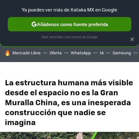
Ya puedes ver más de Xataka MX en Google
SELECCIÓN
GAMING
HOME
AUTO
TERRITORIO SAM
Añádenos como fuente preferida
Solo necesitas una cuenta de Google
×
HOY SE HABLA DE
Mercado Libre
Oferta
WhatsApp
IA
Samsung
La estructura humana más visible
desde el espacio no es la Gran
Muralla China, es una inesperada
construcción que nadie se
imagina