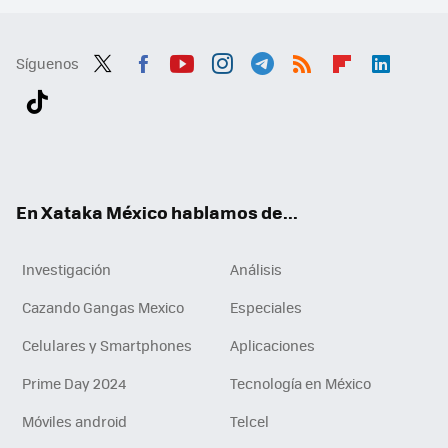
Síguenos
Twit
Fac
You
Inst
Tele
RSS
Flip
Link
ter
ebo
tub
agr
gra
boa
edI
Tikt
ok
e
am
m
rd
n
ok
En Xataka México hablamos de...
Investigación
Análisis
Cazando Gangas Mexico
Especiales
Celulares y Smartphones
Aplicaciones
Prime Day 2024
Tecnología en México
Móviles android
Telcel