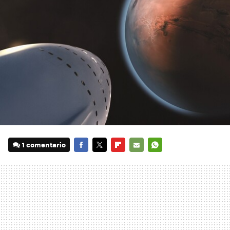
1 comentario
FACEBOOK
TWITTER
FLIPBOARD
E-
WHATSAPP
MAIL