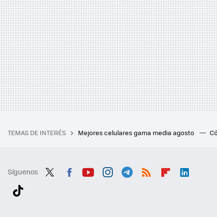
TEMAS DE INTERÉS
Mejores celulares gama media agosto
Có
Síguenos
Twit
Fac
You
Inst
Tele
RSS
Flip
Link
ter
ebo
tub
agr
gra
boa
edI
Tikt
ok
e
am
m
rd
n