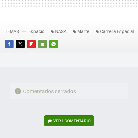
TEMAS
Espacio
NASA
Marte
Carrera Espacial
FACEBOOK
TWITTER
FLIPBOARD
E-
WHATSAPP
MAIL
Comentarios cerrados
VER
1 COMENTARIO