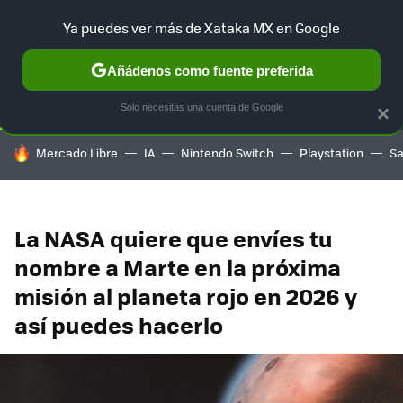
Ya puedes ver más de Xataka MX en Google
SELECCIÓN
GAMING
HOME
AUTO
TERRITORIO SAM
Añádenos como fuente preferida
Solo necesitas una cuenta de Google
×
HOY SE HABLA DE
Mercado Libre
IA
Nintendo Switch
Playstation
S
La NASA quiere que envíes tu
nombre a Marte en la próxima
misión al planeta rojo en 2026 y
así puedes hacerlo