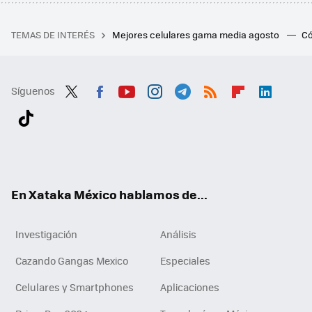
TEMAS DE INTERÉS
Mejores celulares gama media agosto
Có
Síguenos
Twit
Fac
You
Inst
Tele
RSS
Flip
Link
ter
ebo
tub
agr
gra
boa
edI
Tikt
ok
e
am
m
rd
n
ok
En Xataka México hablamos de...
Investigación
Análisis
Cazando Gangas Mexico
Especiales
Celulares y Smartphones
Aplicaciones