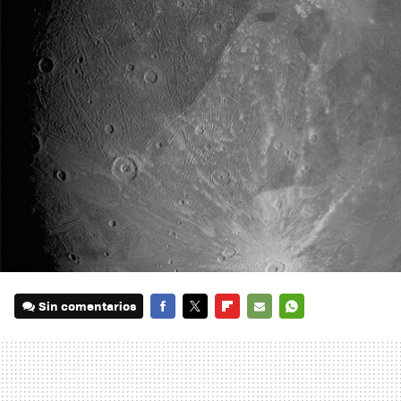
Sin comentarios
FACEBOOK
TWITTER
FLIPBOARD
E-
WHATSAPP
MAIL