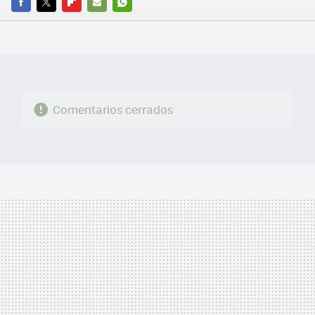
FACEBOOK
TWITTER
FLIPBOARD
E-
WHATSAPP
MAIL
Comentarios cerrados