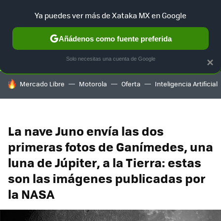
Ya puedes ver más de Xataka MX en Google
SELECCIÓN
GAMING
HOME
AUTO
TERRITORIO SAM
Añádenos como fuente preferida
Solo necesitas una cuenta de Google
×
HOY SE HABLA DE
Mercado Libre
Motorola
Oferta
Inteligencia Artificial
La nave Juno envía las dos
primeras fotos de Ganímedes, una
luna de Júpiter, a la Tierra: estas
son las imágenes publicadas por
la NASA