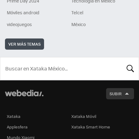
Prime Day 2024
Tecnología en México
Móviles android
Telcel
videojuegos
México
VER MÁS TEMAS
BUSCA
SUBIR
Xataka
Xataka Móvil
Applesfera
Xataka Smart Home
Mundo Xiaomi