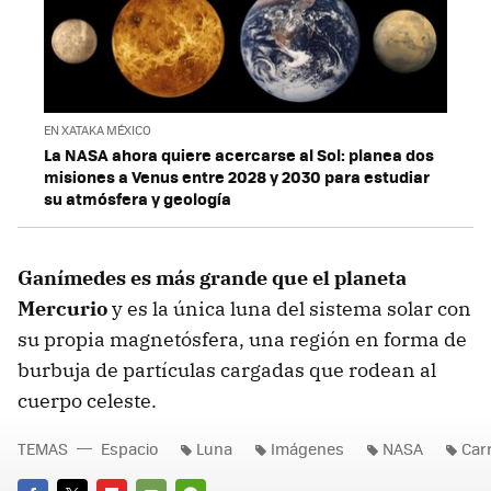
EN XATAKA MÉXICO
La NASA ahora quiere acercarse al Sol: planea dos
misiones a Venus entre 2028 y 2030 para estudiar
su atmósfera y geología
Ganímedes es más grande que el planeta
Mercurio
y es la única luna del sistema solar con
su propia magnetósfera, una región en forma de
burbuja de partículas cargadas que rodean al
cuerpo celeste.
TEMAS
Espacio
Luna
Imágenes
NASA
Car