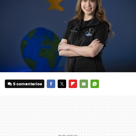
5 comentarios
FACEBOOK
TWITTER
FLIPBOARD
E-
WHATSAPP
MAIL