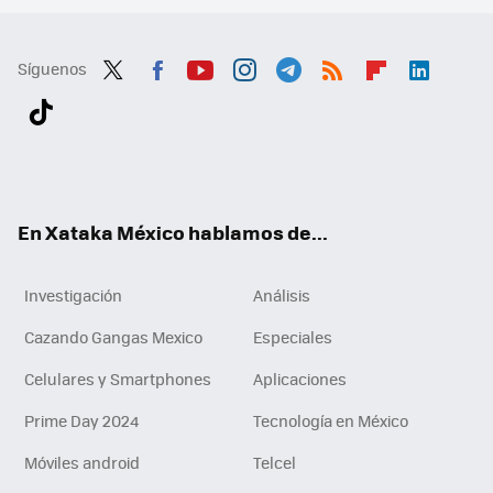
Síguenos
Twit
Fac
You
Inst
Tele
RSS
Flip
Link
ter
ebo
tub
agr
gra
boa
edI
Tikt
ok
e
am
m
rd
n
ok
En Xataka México hablamos de...
Investigación
Análisis
Cazando Gangas Mexico
Especiales
Celulares y Smartphones
Aplicaciones
Prime Day 2024
Tecnología en México
Móviles android
Telcel