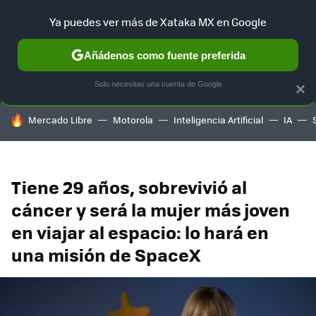
Ya puedes ver más de Xataka MX en Google
MENÚ
NUEVO
Añádenos como fuente preferida
SELECCIÓN
GAMING
HOME
AUTO
TERRITORIO SAM
Solo necesitas una cuenta de Google
×
HOY SE HABLA DE
Mercado Libre
Motorola
Inteligencia Artificial
IA
Tiene 29 años, sobrevivió al
cáncer y será la mujer más joven
en viajar al espacio: lo hará en
una misión de SpaceX