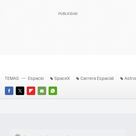
TEMAS
Espacio
SpaceX
Carrera Espacial
Astro
FACEBOOK
TWITTER
FLIPBOARD
E-
WHATSAPP
MAIL