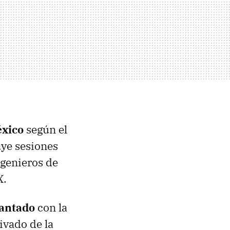
éxico
según el
uye sesiones
genieros de
X.
lantado
con la
ivado de la