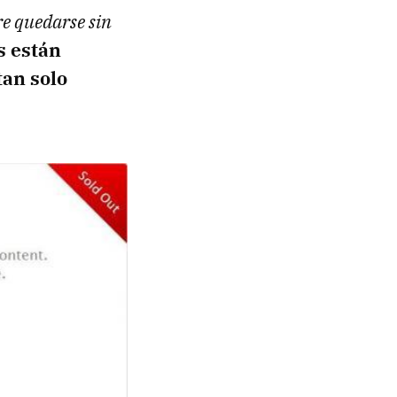
re quedarse sin
s están
tan solo