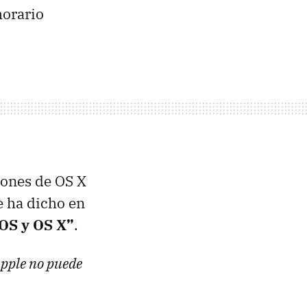
horario
iones de OS X
e ha dicho en
iOS y OS X”
.
Apple no puede