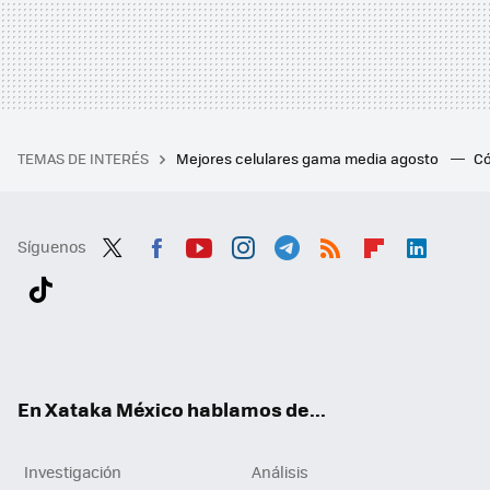
TEMAS DE INTERÉS
Mejores celulares gama media agosto
Có
Síguenos
Twit
Fac
You
Inst
Tele
RSS
Flip
Link
ter
ebo
tub
agr
gra
boa
edI
Tikt
ok
e
am
m
rd
n
ok
En Xataka México hablamos de...
Investigación
Análisis