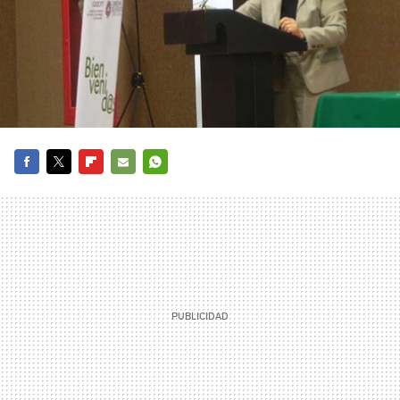
FACEBOOK
TWITTER
FLIPBOARD
E-
WHATSAPP
MAIL