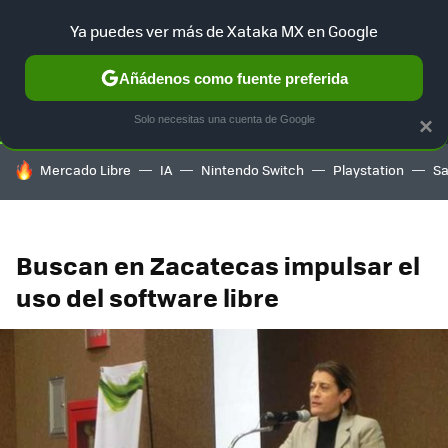
Ya puedes ver más de Xataka MX en Google
SELECCIÓN
GAMING
HOME
AUTO
TERRITORIO SAM
Añádenos como fuente preferida
Solo necesitas una cuenta de Google
×
HOY SE HABLA DE
Mercado Libre
IA
Nintendo Switch
Playstation
S
Buscan en Zacatecas impulsar el
uso del software libre