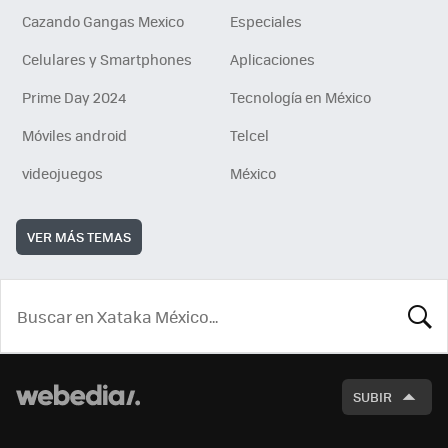
Cazando Gangas Mexico
Especiales
Celulares y Smartphones
Aplicaciones
Prime Day 2024
Tecnología en México
Móviles android
Telcel
videojuegos
México
VER MÁS TEMAS
BUSCA
SUBIR