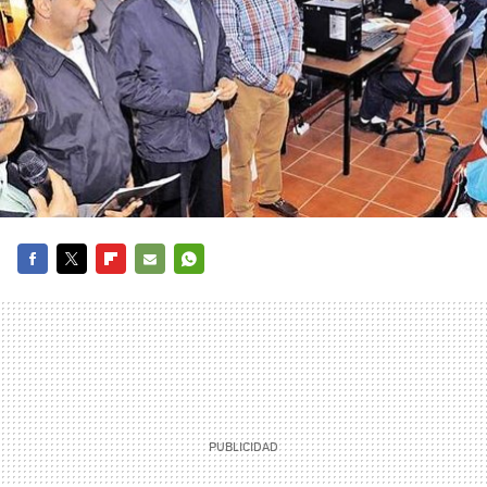
FACEBOOK
TWITTER
FLIPBOARD
E-
WHATSAPP
MAIL