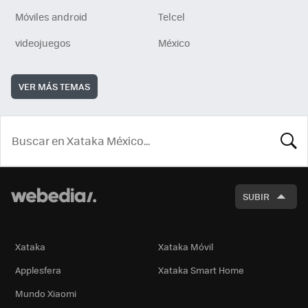
Móviles android
Telcel
videojuegos
México
VER MÁS TEMAS
BUSCA
SUBIR
Xataka
Xataka Móvil
Applesfera
Xataka Smart Home
Mundo Xiaomi