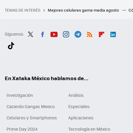
TEMAS DE INTERÉS
Mejores celulares gama media agosto
Có
Síguenos
Twit
Fac
You
Inst
Tele
RSS
Flip
Link
ter
ebo
tub
agr
gra
boa
edI
Tikt
ok
e
am
m
rd
n
ok
En Xataka México hablamos de...
Investigación
Análisis
Cazando Gangas Mexico
Especiales
Celulares y Smartphones
Aplicaciones
Prime Day 2024
Tecnología en México