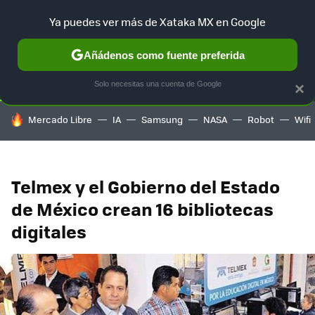
Ya puedes ver más de Xataka MX en Google
SELECCIÓN
GAMING
HOME
AUTO
TERRITORIO SAM
Añádenos como fuente preferida
Solo necesitas una cuenta de Google
×
HOY SE HABLA DE
Mercado Libre
IA
Samsung
NASA
Robot
Wifi
Telmex y el Gobierno del Estado
de México crean 16 bibliotecas
digitales