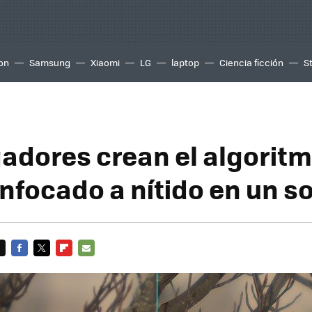
ion
Samsung
Xiaomi
LG
laptop
Ciencia ficción
S
gadores crean el algoritm
focado a nítido en un so
FACEBOOK
TWITTER
FLIPBOARD
E-
MAIL