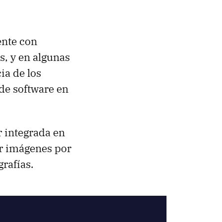
ente con
s, y en algunas
ia de los
de software en
 integrada en
ar imágenes por
rafías.