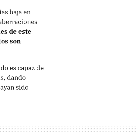
ías baja en
 aberraciones
es de este
tos son
ado es capaz de
as, dando
ayan sido