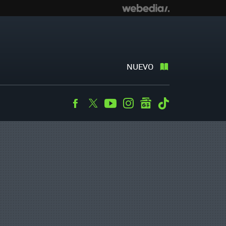
NUEVO
Facebook
Twitter
Youtube
Instagram
googlenews
Tiktok