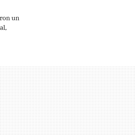
aron un
al,