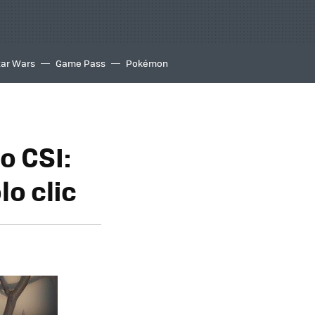
tar Wars
Game Pass
Pokémon
o CSI:
lo clic