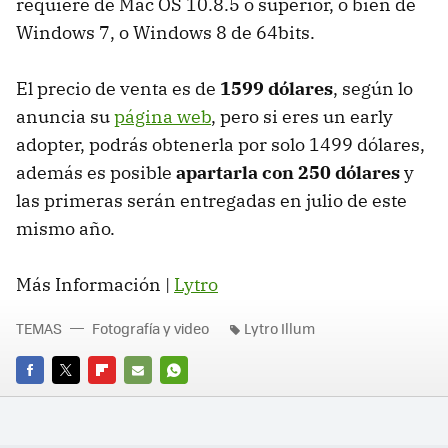
requiere de Mac OS 10.8.5 o superior, o bien de
Windows 7, o Windows 8 de 64bits.
El precio de venta es de
1599 dólares
, según lo
anuncia su
página web
, pero si eres un early
adopter, podrás obtenerla por solo 1499 dólares,
además es posible
apartarla con 250 dólares
y
las primeras serán entregadas en julio de este
mismo año.
Más Información |
Lytro
TEMAS
Fotografía y video
Lytro Illum
FACEBOOK
TWITTER
FLIPBOARD
E-
WHATSAPP
MAIL