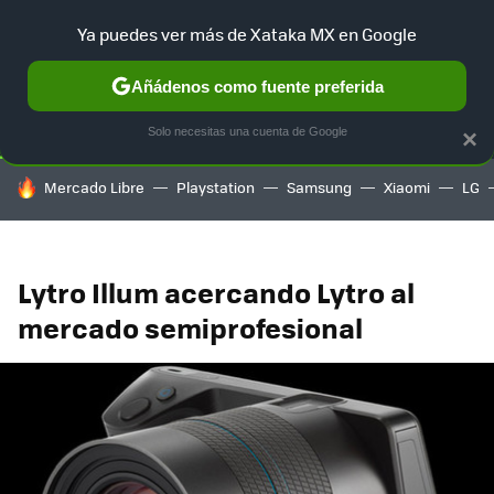
Ya puedes ver más de Xataka MX en Google
SELECCIÓN
GAMING
HOME
AUTO
TERRITORIO SAM
Añádenos como fuente preferida
Solo necesitas una cuenta de Google
×
HOY SE HABLA DE
Mercado Libre
Playstation
Samsung
Xiaomi
LG
Lytro Illum acercando Lytro al
mercado semiprofesional