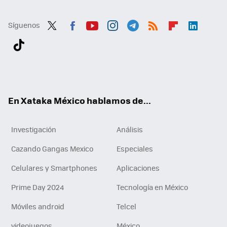
Síguenos
Twit
Fac
You
Inst
Tele
RSS
Flip
Link
ter
ebo
tub
agr
gra
boa
edI
Tikt
ok
e
am
m
rd
n
ok
En Xataka México hablamos de...
Investigación
Análisis
Cazando Gangas Mexico
Especiales
Celulares y Smartphones
Aplicaciones
Prime Day 2024
Tecnología en México
Móviles android
Telcel
videojuegos
México