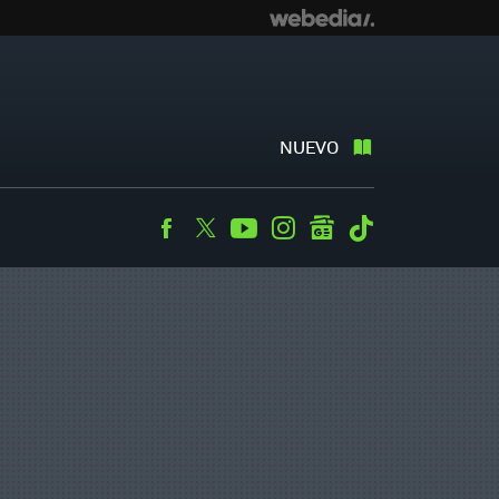
NUEVO
Facebook
Twitter
Youtube
Instagram
googlenews
Tiktok