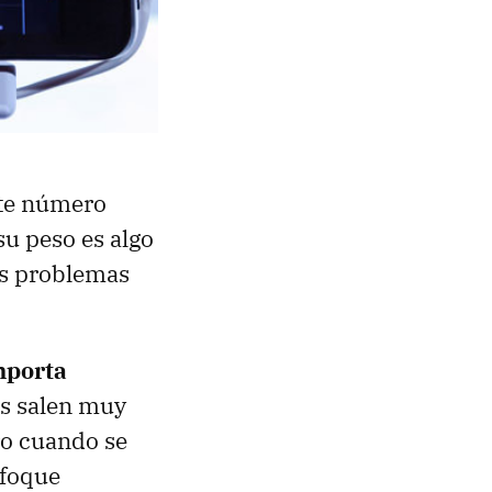
ste número
su peso es algo
os problemas
mporta
os salen muy
ro cuando se
nfoque