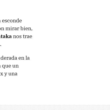
a
esconde
on mirar bien,
taka
nos trae
.
iderada en la
a que un
x y una