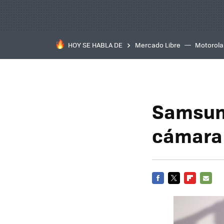
HOY SE HABLA DE
Mercado Libre
Motorola
Samsun
cámara 
FACEBOOK
TWITTER
FLIPBOARD
E-
MAIL