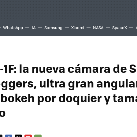
WhatsApp
IA
Samsung
Xiaomi
NASA
SpaceX
-1F: la nueva cámara de 
ggers, ultra gran angula
 bokeh por doquier y ta
o