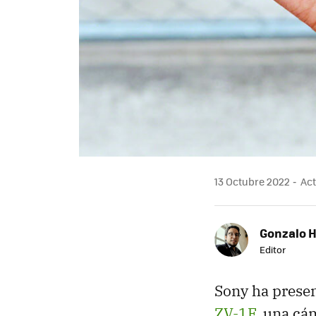
13 Octubre 2022
Act
Gonzalo 
Editor
Sony ha presen
ZV-1F
, una cá