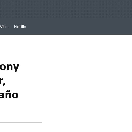
Wifi
Netflix
Sony
r,
maño