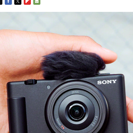
FACEBOOK
TWITTER
FLIPBOARD
E-
MAIL