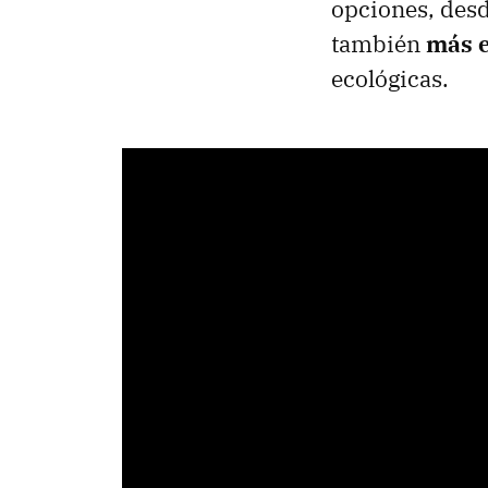
opciones, desd
también
más e
ecológicas.