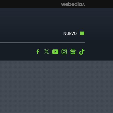
NUEVO
Facebook
Twitter
Youtube
Instagram
googlenews
Tiktok