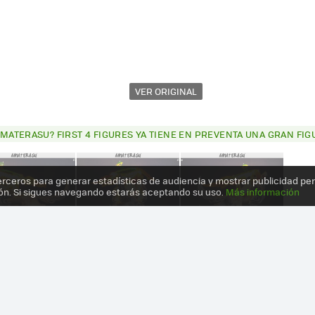
VER ORIGINAL
AMATERASU? FIRST 4 FIGURES YA TIENE EN PREVENTA UNA GRAN FI
erceros para generar estadísticas de audiencia y mostrar publicidad pe
ón. Si sigues navegando estarás aceptando su uso.
Más información