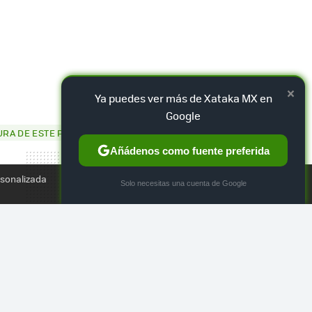
×
Ya puedes ver más de Xataka MX en
Google
TWEET
GURA DE ESTE PERSONAJE
Añádenos como fuente preferida
rsonalizada
×
Solo necesitas una cuenta de Google