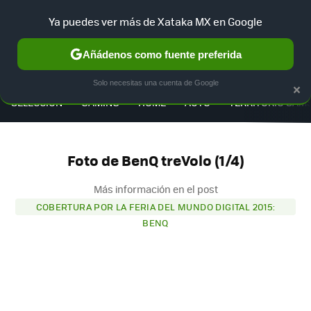
Ya puedes ver más de Xataka MX en Google
Añádenos como fuente preferida
MENÚ
NUEVO
×
Solo necesitas una cuenta de Google
SELECCIÓN
GAMING
HOME
AUTO
TERRITORIO SAM
Foto de BenQ treVolo (1/4)
Más información en el post
COBERTURA POR LA FERIA DEL MUNDO DIGITAL 2015:
BENQ