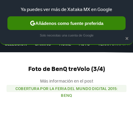
Ya puedes ver más de Xataka MX en Google
Añádenos como fuente preferida
MENÚ
NUEVO
×
Solo necesitas una cuenta de Google
SELECCIÓN
GAMING
HOME
AUTO
TERRITORIO SAM
Foto de BenQ treVolo (3/4)
Más información en el post
COBERTURA POR LA FERIA DEL MUNDO DIGITAL 2015:
BENQ