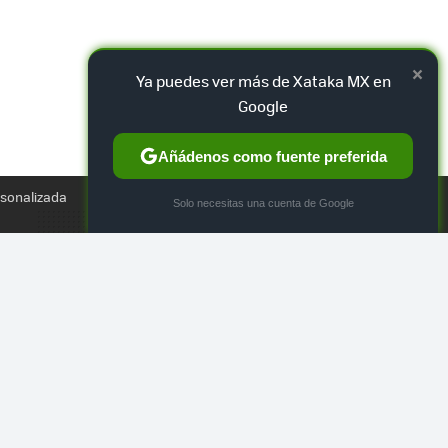
×
Ya puedes ver más de Xataka MX en
Google
Añádenos como fuente preferida
TWEET
rsonalizada
×
Solo necesitas una cuenta de Google