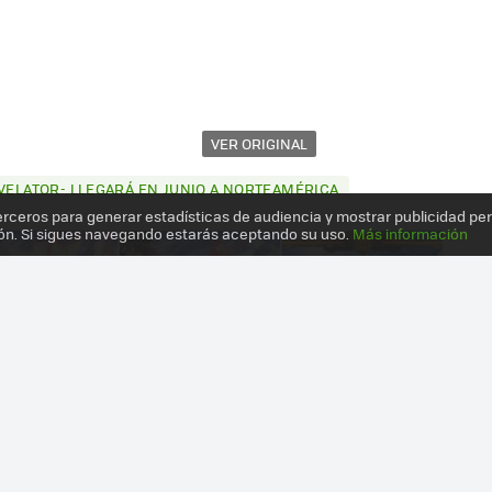
VER ORIGINAL
EVELATOR- LLEGARÁ EN JUNIO A NORTEAMÉRICA
erceros para generar estadísticas de audiencia y mostrar publicidad pe
ón. Si sigues navegando estarás aceptando su uso.
Más información