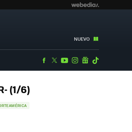
NUEVO
Facebook
Twitter
Youtube
Instagram
googlenews
Tiktok
- (1/6)
NORTEAMÉRICA