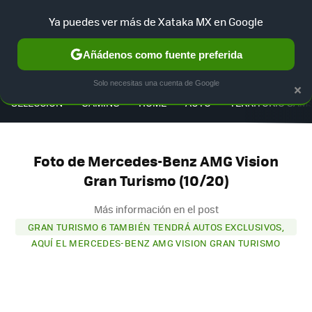
Ya puedes ver más de Xataka MX en Google
Añádenos como fuente preferida
MENÚ
NUEVO
×
Solo necesitas una cuenta de Google
SELECCIÓN
GAMING
HOME
AUTO
TERRITORIO SAM
Foto de Mercedes-Benz AMG Vision
Gran Turismo (10/20)
Más información en el post
GRAN TURISMO 6 TAMBIÉN TENDRÁ AUTOS EXCLUSIVOS,
AQUÍ EL MERCEDES-BENZ AMG VISION GRAN TURISMO