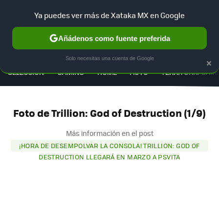
Ya puedes ver más de Xataka MX en Google
Añádenos como fuente preferida
MENÚ
NUEVO
×
Solo necesitas una cuenta de Google
SELECCIÓN
GAMING
HOME
AUTO
TERRITORIO SAM
Foto de Trillion: God of Destruction (1/9)
Más información en el post
¡HORA DE DESEMPOLVAR LA CONSOLA! TRILLION: GOD OF
DESTRUCTION LLEGARÁ EN MARZO A PSVITA