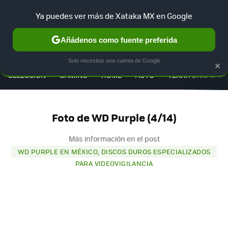
Ya puedes ver más de Xataka MX en Google
Añádenos como fuente preferida
MENÚ
NUEVO
×
Solo necesitas una cuenta de Google
SELECCIÓN
GAMING
HOME
AUTO
TERRITORIO SAM
Foto de WD Purple (4/14)
Más información en el post
WD PURPLE EN MÉXICO, DISCOS DUROS ESPECIALIZADOS
PARA VIDEOVIGILANCIA