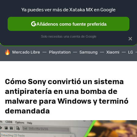
Ya puedes ver más de Xataka MX en Google
SELECCIÓN
GAMING
HOME
AUTO
TERRITORIO SAM
Añádenos como fuente preferida
Solo necesitas una cuenta de Google
×
HOY SE HABLA DE
Mercado Libre
Playstation
Samsung
Xiaomi
LG
Cómo Sony convirtió un sistema
antipiratería en una bomba de
malware para Windows y terminó
demandada