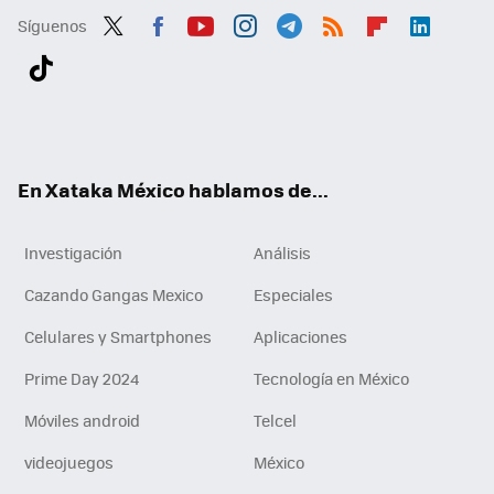
Síguenos
Twit
Fac
You
Inst
Tele
RSS
Flip
Link
ter
ebo
tub
agr
gra
boa
edI
Tikt
ok
e
am
m
rd
n
ok
En Xataka México hablamos de...
Investigación
Análisis
Cazando Gangas Mexico
Especiales
Celulares y Smartphones
Aplicaciones
Prime Day 2024
Tecnología en México
Móviles android
Telcel
videojuegos
México