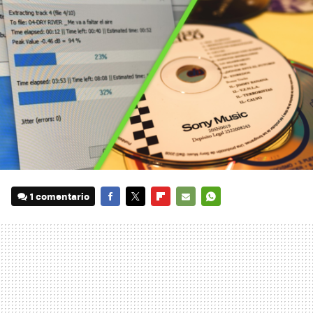
1 comentario
FACEBOOK
TWITTER
FLIPBOARD
E-
WHATSAPP
MAIL