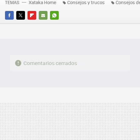
TEMAS
Xataka Home
Consejos y trucos
Consejos d
FACEBOOK
TWITTER
FLIPBOARD
E-
WHATSAPP
MAIL
Comentarios cerrados