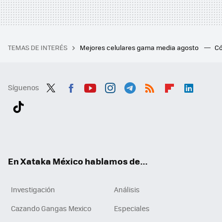
TEMAS DE INTERÉS
Mejores celulares gama media agosto
Có
Síguenos
Twit
Fac
You
Inst
Tele
RSS
Flip
Link
ter
ebo
tub
agr
gra
boa
edI
Tikt
ok
e
am
m
rd
n
ok
En Xataka México hablamos de...
Investigación
Análisis
Cazando Gangas Mexico
Especiales