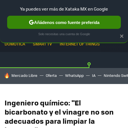
Ya puedes ver más de Xataka MX en Google
Añádenos como fuente preferida
Solo necesitas una cuenta de Google
×
DOMÓTICA
SMART TV
INTERNET OF THINGS
HOY SE HABLA DE
Mercado Libre
Oferta
WhatsApp
IA
Nintendo Swi
Ingeniero químico: "El
bicarbonato y el vinagre no son
adecuados para limpiar la