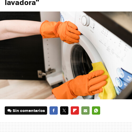
lavadora"
Sin comentarios
FACEBOOK
TWITTER
FLIPBOARD
E-
WHATSAPP
MAIL