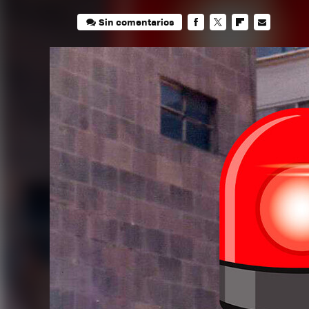
Sin comentarios
FACEBOOK
TWITTER
FLIPBOARD
E-
MAIL