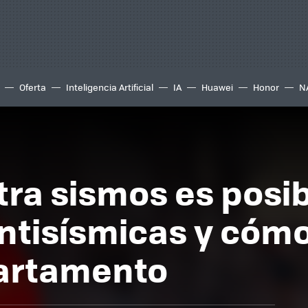
Oferta
Inteligencia Artificial
IA
Huawei
Honor
N
tra sismos es posib
antisísmicas y cóm
partamento