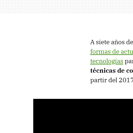
A siete años d
formas de act
tecnologías
par
técnicas de c
partir del 201