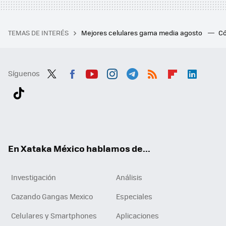
TEMAS DE INTERÉS
Mejores celulares gama media agosto
Có
Síguenos
Twit
Fac
You
Inst
Tele
RSS
Flip
Link
ter
ebo
tub
agr
gra
boa
edI
Tikt
ok
e
am
m
rd
n
ok
En Xataka México hablamos de...
Investigación
Análisis
Cazando Gangas Mexico
Especiales
Celulares y Smartphones
Aplicaciones