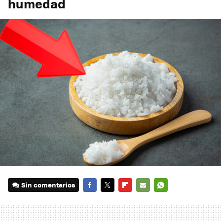
humedad
Sin comentarios
FACEBOOK
TWITTER
FLIPBOARD
E-
WHATSAPP
MAIL