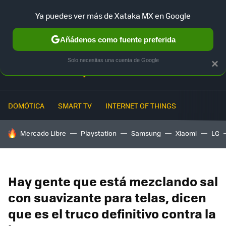
Ya puedes ver más de Xataka MX en Google
MENÚ
NUEVO
Añádenos como fuente preferida
Solo necesitas una cuenta de Google
×
DOMÓTICA
SMART TV
INTERNET OF THINGS
HOY SE HABLA DE
Mercado Libre
Playstation
Samsung
Xiaomi
LG
Hay gente que está mezclando sal
con suavizante para telas, dicen
que es el truco definitivo contra la