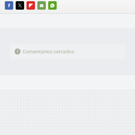
FACEBOOK
TWITTER
FLIPBOARD
E-
WHATSAPP
MAIL
Comentarios cerrados