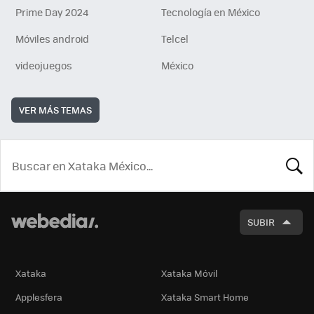
Prime Day 2024
Tecnología en México
Móviles android
Telcel
videojuegos
México
VER MÁS TEMAS
BUSCA
SUBIR
Xataka
Xataka Móvil
Applesfera
Xataka Smart Home