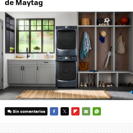
de Maytag
Sin comentarios
FACEBOOK
TWITTER
FLIPBOARD
E-
WHATSAPP
MAIL