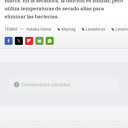
marca. En la secadora, la función es similar, pero
utiliza temperaturas de secado altas para
eliminar las bacterias.
TEMAS
Xataka Home
Maytag
Lavadoras
Lavand
FACEBOOK
TWITTER
FLIPBOARD
E-
WHATSAPP
MAIL
Comentarios cerrados