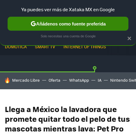
Ya puedes ver más de Xataka MX en Google
Añádenos como fuente preferida
Solo necesitas una cuenta de Google
×
DOMÓTICA
SMART TV
INTERNET OF THINGS
HOY SE HABLA DE
Mercado Libre
Oferta
WhatsApp
IA
Nintendo Swi
Llega a México la lavadora que
promete quitar todo el pelo de tus
mascotas mientras lava: Pet Pro