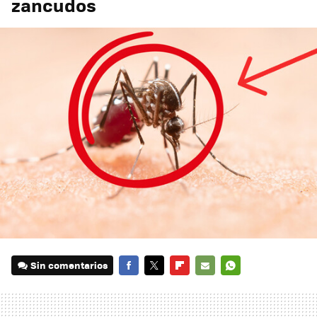
zancudos
Sin comentarios
FACEBOOK
TWITTER
FLIPBOARD
E-
WHATSAPP
MAIL