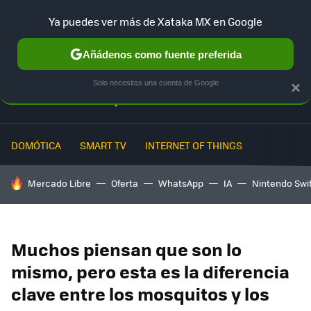
Ya puedes ver más de Xataka MX en Google
MENÚ
NUEVO
Añádenos como fuente preferida
Solo necesitas una cuenta de Google
×
DOMÓTICA
SMART TV
INTERNET OF THINGS
HOY SE HABLA DE
Mercado Libre
Oferta
WhatsApp
IA
Nintendo Swi
Muchos piensan que son lo
mismo, pero esta es la diferencia
clave entre los mosquitos y los