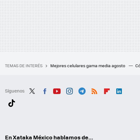
TEMAS DE INTERÉS
Mejores celulares gama media agosto
Có
Síguenos
Twit
Fac
You
Inst
Tele
RSS
Flip
Link
ter
ebo
tub
agr
gra
boa
edI
Tikt
ok
e
am
m
rd
n
ok
En Xataka México hablamos de...