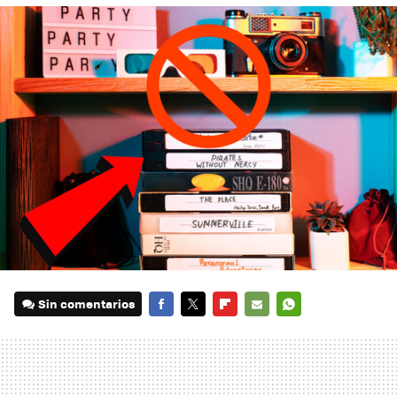
Sin comentarios
FACEBOOK
TWITTER
FLIPBOARD
E-
WHATSAPP
MAIL