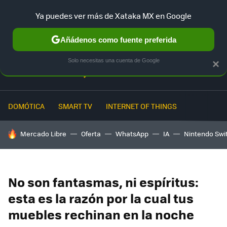
Ya puedes ver más de Xataka MX en Google
MENÚ
NUEVO
Añádenos como fuente preferida
Solo necesitas una cuenta de Google
×
DOMÓTICA
SMART TV
INTERNET OF THINGS
HOY SE HABLA DE
Mercado Libre
Oferta
WhatsApp
IA
Nintendo Swi
No son fantasmas, ni espíritus:
esta es la razón por la cual tus
muebles rechinan en la noche