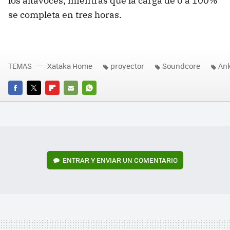
los altavoces, mientras que la carga de 0 a 100%
se completa en tres horas.
TEMAS
Xataka Home
proyector
Soundcore
An
FACEBOOK
TWITTER
FLIPBOARD
E-
WHATSAPP
MAIL
ENTRAR Y ENVIAR UN COMENTARIO