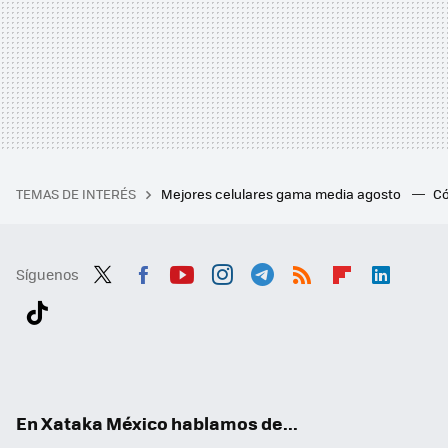
TEMAS DE INTERÉS
Mejores celulares gama media agosto
Có
Síguenos
Twit
Fac
You
Inst
Tele
RSS
Flip
Link
ter
ebo
tub
agr
gra
boa
edI
Tikt
ok
e
am
m
rd
n
ok
En Xataka México hablamos de...