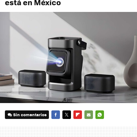
está en México
Sin comentarios
FACEBOOK
TWITTER
FLIPBOARD
E-
WHATSAPP
MAIL