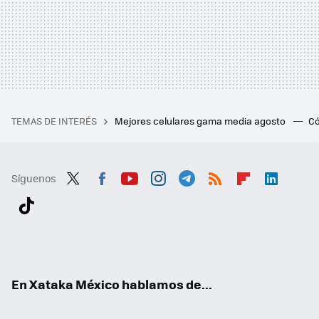
TEMAS DE INTERÉS
Mejores celulares gama media agosto
Có
Síguenos
Twit
Fac
You
Inst
Tele
RSS
Flip
Link
ter
ebo
tub
agr
gra
boa
edI
Tikt
ok
e
am
m
rd
n
ok
En Xataka México hablamos de...