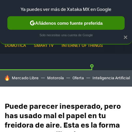
Ya puedes ver más de Xataka MX en Google
Añádenos como fuente preferida
Solo necesitas una cuenta de Google
×
DOMÓTICA
SMART TV
INTERNET OF THINGS
HOY SE HABLA DE
Mercado Libre
Motorola
Oferta
Inteligencia Artificial
Puede parecer inesperado, pero
has usado mal el papel en tu
freidora de aire. Esta es la forma