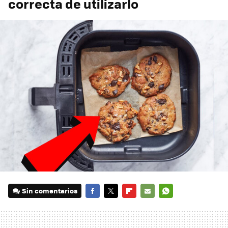
correcta de utilizarlo
Sin comentarios
FACEBOOK
TWITTER
FLIPBOARD
E-
WHATSAPP
MAIL