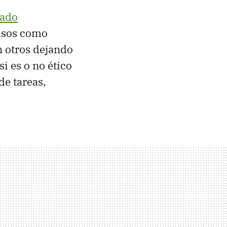
sado
casos como
n otros dejando
i es o no ético
de tareas,