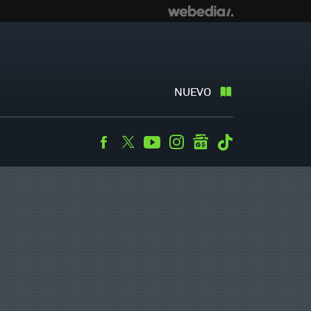
NUEVO
Facebook
Twitter
Youtube
Instagram
googlenews
Tiktok