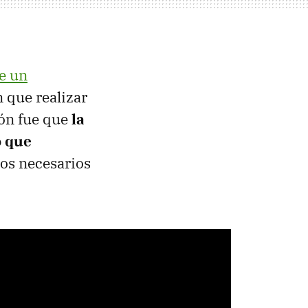
e un
n que realizar
ión fue que
la
o que
sos necesarios