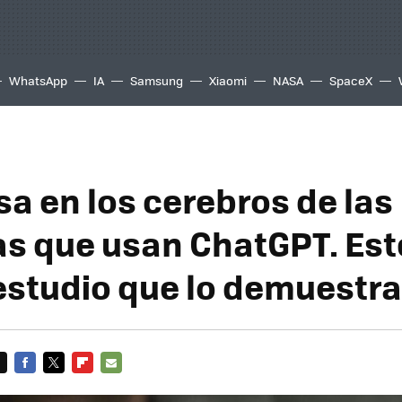
WhatsApp
IA
Samsung
Xiaomi
NASA
SpaceX
sa en los cerebros de las
s que usan ChatGPT. Este
estudio que lo demuestra
FACEBOOK
TWITTER
FLIPBOARD
E-