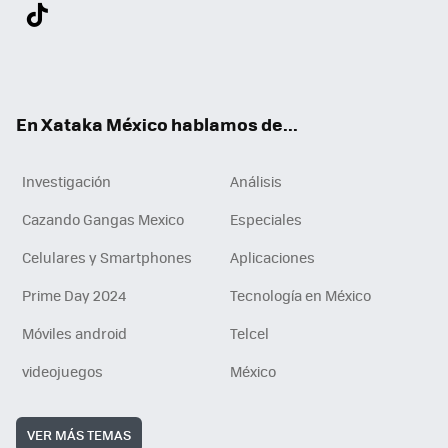
Twit
Fac
You
Inst
Tele
RSS
Flip
Link
ter
ebo
tub
agr
gra
boa
edI
Tikt
ok
e
am
m
rd
n
ok
En Xataka México hablamos de...
Investigación
Análisis
Cazando Gangas Mexico
Especiales
Celulares y Smartphones
Aplicaciones
Prime Day 2024
Tecnología en México
Móviles android
Telcel
videojuegos
México
VER MÁS TEMAS