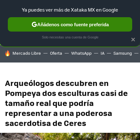
Ya puedes ver más de Xataka MX en Google
SELECCIÓN
GAMING
HOME
AUTO
TERRITORIO SAM
Añádenos como fuente preferida
Solo necesitas una cuenta de Google
×
HOY SE HABLA DE
Mercado Libre
Oferta
WhatsApp
IA
Samsung
Arqueólogos descubren en
Pompeya dos esculturas casi de
tamaño real que podría
representar a una poderosa
sacerdotisa de Ceres