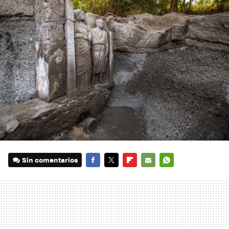
Sin comentarios
FACEBOOK
TWITTER
FLIPBOARD
E-
WHATSAPP
MAIL