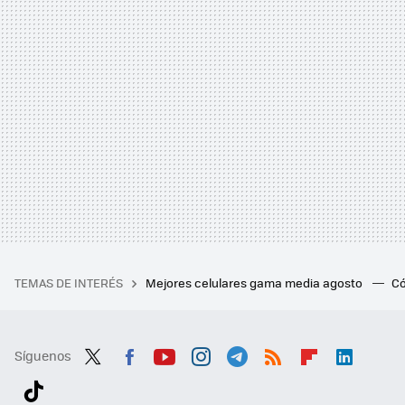
TEMAS DE INTERÉS
Mejores celulares gama media agosto
Có
Síguenos
Twit
Fac
You
Inst
Tele
RSS
Flip
Link