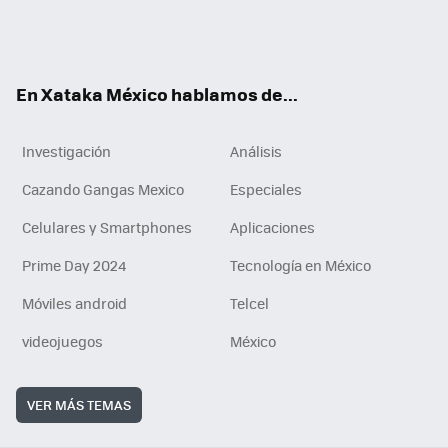
ter
ebo
tub
agr
gra
boa
edI
Tikt
ok
e
am
m
rd
n
ok
En Xataka México hablamos de...
Investigación
Análisis
Cazando Gangas Mexico
Especiales
Celulares y Smartphones
Aplicaciones
Prime Day 2024
Tecnología en México
Móviles android
Telcel
videojuegos
México
VER MÁS TEMAS