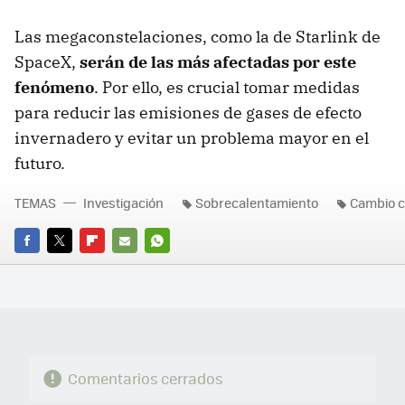
Las megaconstelaciones, como la de Starlink de
SpaceX,
serán de las más afectadas por este
fenómeno
. Por ello, es crucial tomar medidas
para reducir las emisiones de gases de efecto
invernadero y evitar un problema mayor en el
futuro.
TEMAS
Investigación
Sobrecalentamiento
Cambio c
FACEBOOK
TWITTER
FLIPBOARD
E-
WHATSAPP
MAIL
Comentarios cerrados