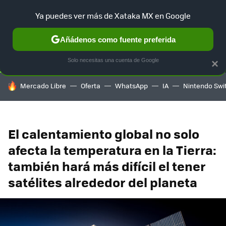
Ya puedes ver más de Xataka MX en Google
SELECCIÓN
GAMING
HOME
AUTO
TERRITORIO SAM
Añádenos como fuente preferida
Solo necesitas una cuenta de Google
×
HOY SE HABLA DE
Mercado Libre
Oferta
WhatsApp
IA
Nintendo Swi
El calentamiento global no solo
afecta la temperatura en la Tierra:
también hará más difícil el tener
satélites alrededor del planeta