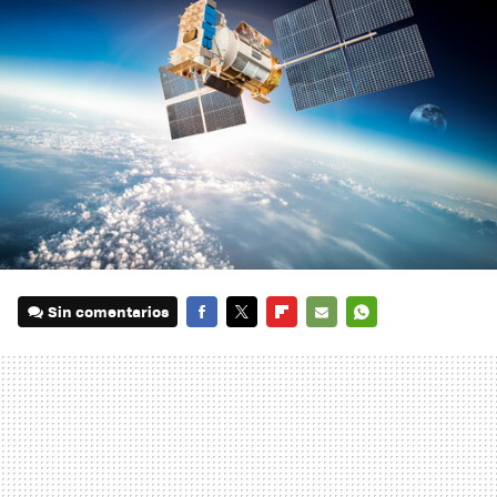
Sin comentarios
FACEBOOK
TWITTER
FLIPBOARD
E-
WHATSAPP
MAIL