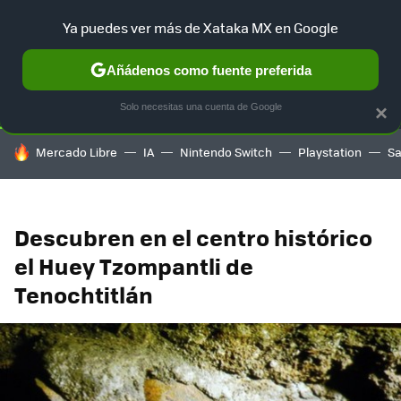
Ya puedes ver más de Xataka MX en Google
SELECCIÓN
GAMING
HOME
AUTO
TERRITORIO SAM
Añádenos como fuente preferida
Solo necesitas una cuenta de Google
×
HOY SE HABLA DE
Mercado Libre
IA
Nintendo Switch
Playstation
S
Descubren en el centro histórico
el Huey Tzompantli de
Tenochtitlán