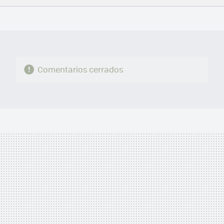
FACEBOOK
TWITTER
FLIPBOARD
E-
WHATSAPP
MAIL
Comentarios cerrados