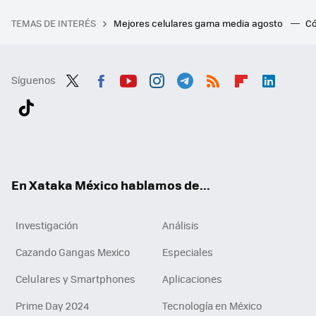
TEMAS DE INTERÉS
Mejores celulares gama media agosto
Có
Síguenos
Twit
Fac
You
Inst
Tele
RSS
Flip
Link
ter
ebo
tub
agr
gra
boa
edI
Tikt
ok
e
am
m
rd
n
ok
En Xataka México hablamos de...
Investigación
Análisis
Cazando Gangas Mexico
Especiales
Celulares y Smartphones
Aplicaciones
Prime Day 2024
Tecnología en México