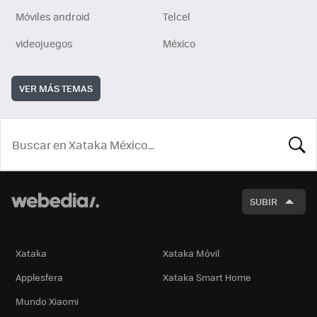
Móviles android
Telcel
videojuegos
México
VER MÁS TEMAS
BUSCA
SUBIR
Xataka
Xataka Móvil
Applesfera
Xataka Smart Home
Mundo Xiaomi