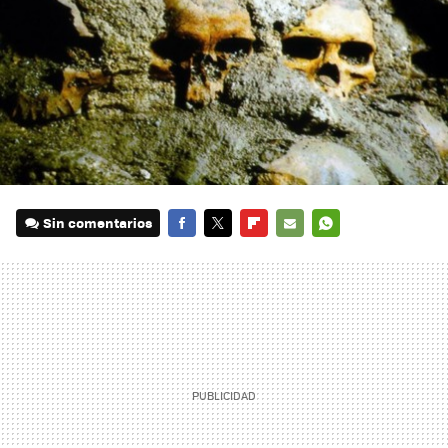
Sin comentarios
FACEBOOK
TWITTER
FLIPBOARD
E-
WHATSAPP
MAIL