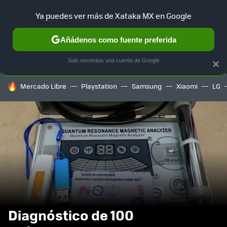
Ya puedes ver más de Xataka MX en Google
MENÚ
NUEVO
Añádenos como fuente preferida
SELECCIÓN
GAMING
HOME
AUTO
TERRITORIO SAM
Solo necesitas una cuenta de Google
×
HOY SE HABLA DE
Mercado Libre
Playstation
Samsung
Xiaomi
LG
Diagnóstico de 100