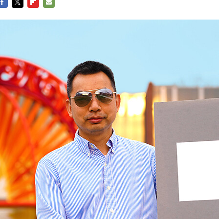
FACEBOOK
TWITTER
FLIPBOARD
E-
MAIL