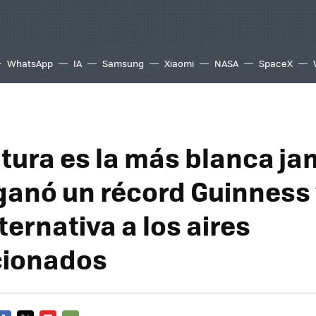
WhatsApp
IA
Samsung
Xiaomi
NASA
SpaceX
ntura es la más blanca j
ganó un récord Guinness
lternativa a los aires
cionados