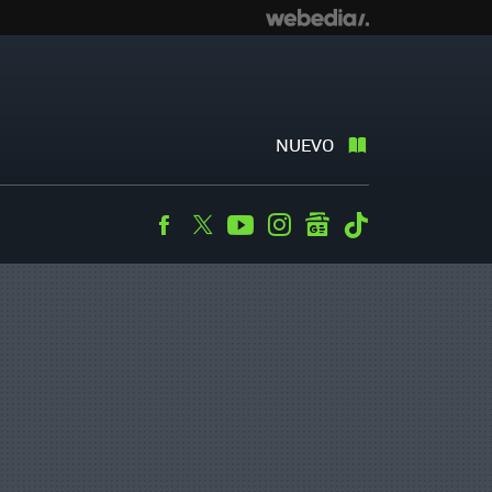
NUEVO
Facebook
Twitter
Youtube
Instagram
googlenews
Tiktok