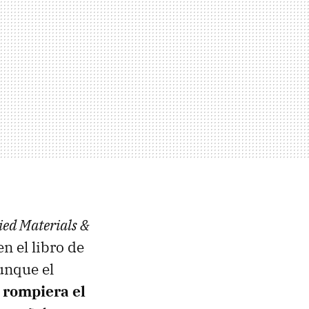
ied Materials &
n el libro de
unque el
 rompiera el