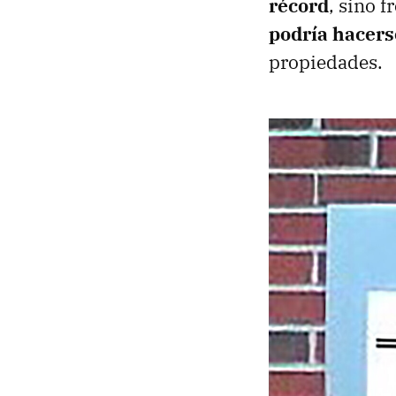
récord
, sino f
podría hacers
propiedades.