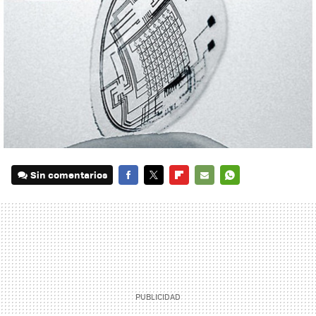
Sin comentarios
FACEBOOK
TWITTER
FLIPBOARD
E-
WHATSAPP
MAIL