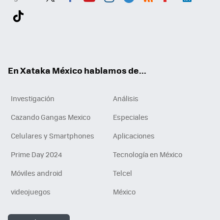
Twit
Fac
You
Inst
Tele
RSS
Flip
Link
ter
ebo
tub
agr
gra
boa
edI
Tikt
ok
e
am
m
rd
n
ok
En Xataka México hablamos de...
Investigación
Análisis
Cazando Gangas Mexico
Especiales
Celulares y Smartphones
Aplicaciones
Prime Day 2024
Tecnología en México
Móviles android
Telcel
videojuegos
México