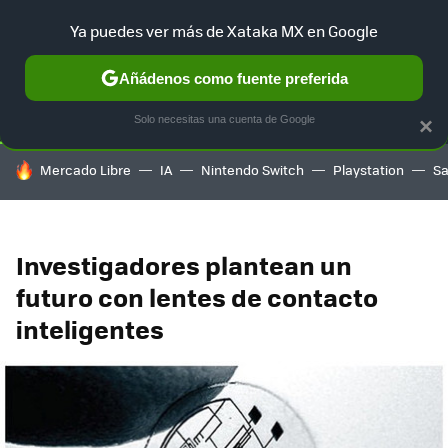
Ya puedes ver más de Xataka MX en Google
SELECCIÓN
GAMING
HOME
AUTO
TERRITORIO SAM
Añádenos como fuente preferida
Solo necesitas una cuenta de Google
×
HOY SE HABLA DE
Mercado Libre
IA
Nintendo Switch
Playstation
S
Investigadores plantean un
futuro con lentes de contacto
inteligentes