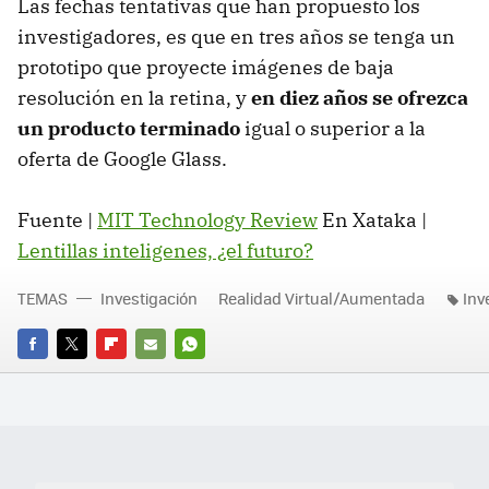
Las fechas tentativas que han propuesto los
investigadores, es que en tres años se tenga un
prototipo que proyecte imágenes de baja
resolución en la retina, y
en diez años se ofrezca
un producto terminado
igual o superior a la
oferta de Google Glass.
Fuente |
MIT Technology Review
En Xataka |
Lentillas inteligenes, ¿el futuro?
TEMAS
Investigación
Realidad Virtual/Aumentada
Inv
FACEBOOK
TWITTER
FLIPBOARD
E-
WHATSAPP
MAIL