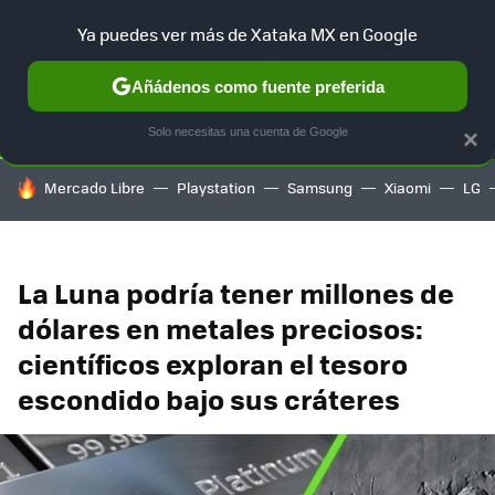
Ya puedes ver más de Xataka MX en Google
SELECCIÓN
GAMING
HOME
AUTO
TERRITORIO SAM
Añádenos como fuente preferida
Solo necesitas una cuenta de Google
×
HOY SE HABLA DE
Mercado Libre
Playstation
Samsung
Xiaomi
LG
La Luna podría tener millones de
dólares en metales preciosos:
científicos exploran el tesoro
escondido bajo sus cráteres