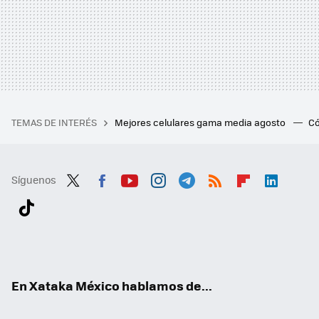
TEMAS DE INTERÉS
Mejores celulares gama media agosto
Có
Síguenos
Twit
Fac
You
Inst
Tele
RSS
Flip
Link
ter
ebo
tub
agr
gra
boa
edI
Tikt
ok
e
am
m
rd
n
ok
En Xataka México hablamos de...