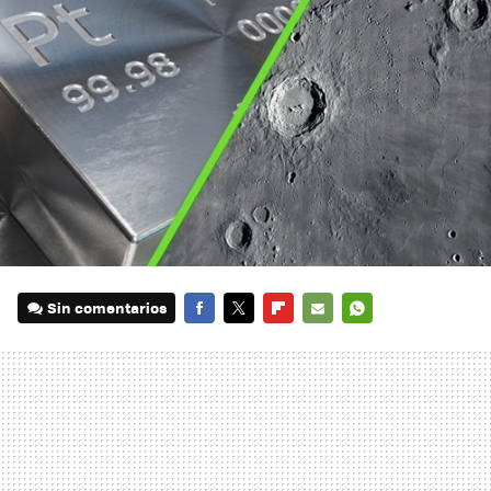
Sin comentarios
FACEBOOK
TWITTER
FLIPBOARD
E-
WHATSAPP
MAIL