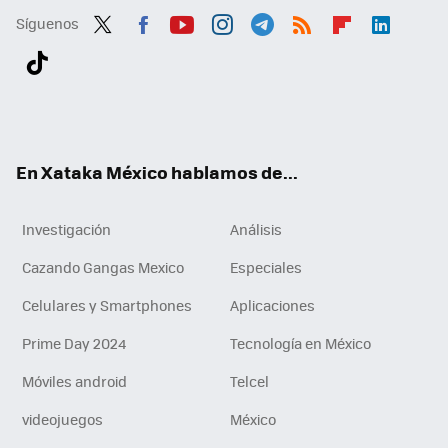
Síguenos
Twit
Fac
You
Inst
Tele
RSS
Flip
Link
ter
ebo
tub
agr
gra
boa
edI
Tikt
ok
e
am
m
rd
n
ok
En Xataka México hablamos de...
Investigación
Análisis
Cazando Gangas Mexico
Especiales
Celulares y Smartphones
Aplicaciones
Prime Day 2024
Tecnología en México
Móviles android
Telcel
videojuegos
México