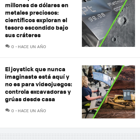
millones de dólares en
metales preciosos:
científicos exploran el
tesoro escondido bajo
sus cráteres
COMENTARIOS
0
HACE UN AÑO
El joystick que nunca
imaginaste está aquí y
no es para videojuegos:
controla excavadoras y
grúas desde casa
COMENTARIOS
0
HACE UN AÑO