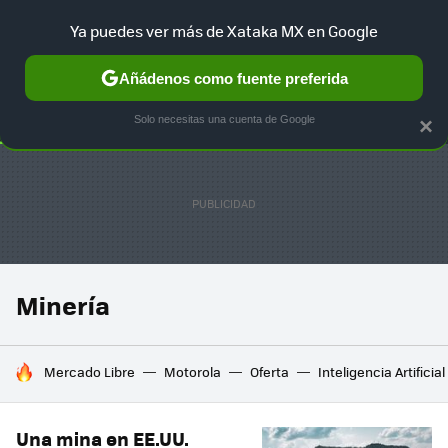
Ya puedes ver más de Xataka MX en Google
SELECCIÓN
GAMING
HOME
AUTO
TERRITORIO SAM
Añádenos como fuente preferida
Solo necesitas una cuenta de Google
×
Minería
HOY SE HABLA DE
Mercado Libre
Motorola
Oferta
Inteligencia Artificial
Una mina en EE.UU.