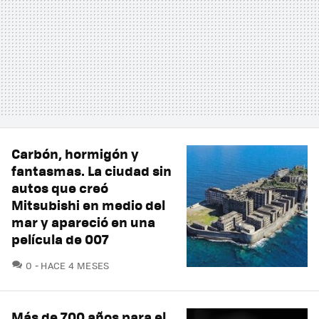
Carbón, hormigón y
fantasmas. La ciudad sin
autos que creó
Mitsubishi en medio del
mar y apareció en una
película de 007
COMENTARIOS
0
HACE 4 MESES
Más de 700 años para el