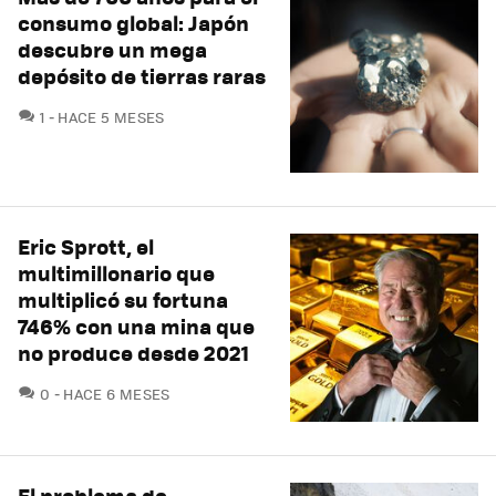
consumo global: Japón
descubre un mega
depósito de tierras raras
COMENTARIOS
1
HACE 5 MESES
Eric Sprott, el
multimillonario que
multiplicó su fortuna
746% con una mina que
no produce desde 2021
COMENTARIOS
0
HACE 6 MESES
El problema de