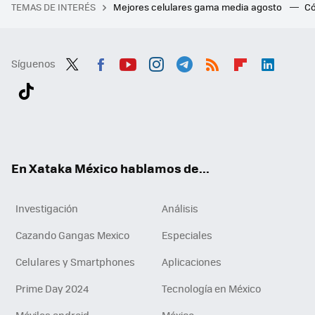
TEMAS DE INTERÉS
Mejores celulares gama media agosto
Có
Síguenos
Twit
Fac
You
Inst
Tele
RSS
Flip
Link
ter
ebo
tub
agr
gra
boa
edI
Tikt
ok
e
am
m
rd
n
ok
En Xataka México hablamos de...
Investigación
Análisis
Cazando Gangas Mexico
Especiales
Celulares y Smartphones
Aplicaciones
Prime Day 2024
Tecnología en México