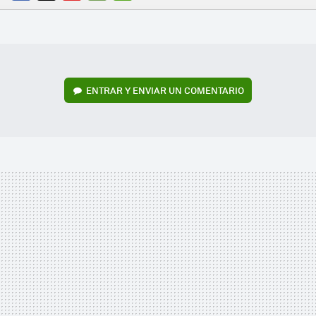
FACEBOOK
TWITTER
FLIPBOARD
E-
WHATSAPP
MAIL
ENTRAR Y ENVIAR UN COMENTARIO