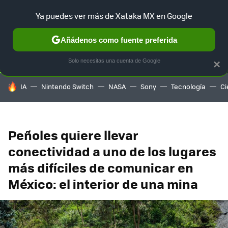
Ya puedes ver más de Xataka MX en Google
SELECCIÓN
GAMING
HOME
AUTO
TERRITORIO SAM
Añádenos como fuente preferida
Solo necesitas una cuenta de Google
×
HOY SE HABLA DE
IA
Nintendo Switch
NASA
Sony
Tecnología
Ci
Peñoles quiere llevar
conectividad a uno de los lugares
más difíciles de comunicar en
México: el interior de una mina