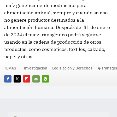
maíz genéticamente modificado para
alimentación animal, siempre y cuando su uso
no genere productos destinados a la
alimentación humana. Después del 31 de enero
de 2024 el maíz transgénico podrá seguirse
usando en la cadena de producción de otros
productos, como cosméticos, textiles, calzado,
papel y otros.
TEMAS
Investigación
Legislación y Derechos
Transge
FACEBOOK
TWITTER
FLIPBOARD
E-
WHATSAPP
MAIL