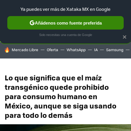
Ya puedes ver más de Xataka MX en Google
SELECCIÓN
GAMING
HOME
AUTO
TERRITORIO SAM
Añádenos como fuente preferida
Solo necesitas una cuenta de Google
×
HOY SE HABLA DE
Mercado Libre
Oferta
WhatsApp
IA
Samsung
Lo que significa que el maíz
transgénico quede prohibido
para consumo humano en
México, aunque se siga usando
para todo lo demás