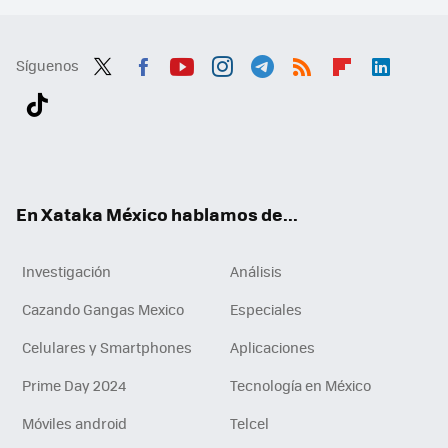
Síguenos
Twit
Fac
You
Inst
Tele
RSS
Flip
Link
ter
ebo
tub
agr
gra
boa
edI
Tikt
ok
e
am
m
rd
n
ok
En Xataka México hablamos de...
Investigación
Análisis
Cazando Gangas Mexico
Especiales
Celulares y Smartphones
Aplicaciones
Prime Day 2024
Tecnología en México
Móviles android
Telcel