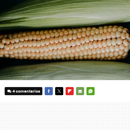
4 comentarios
FACEBOOK
TWITTER
FLIPBOARD
E-
WHATSAPP
MAIL