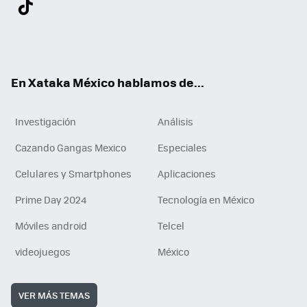
Twit
Fac
You
Inst
Tele
RSS
Flip
Link
ter
ebo
tub
agr
gra
boa
edI
Tikt
ok
e
am
m
rd
n
ok
En Xataka México hablamos de...
Investigación
Análisis
Cazando Gangas Mexico
Especiales
Celulares y Smartphones
Aplicaciones
Prime Day 2024
Tecnología en México
Móviles android
Telcel
videojuegos
México
VER MÁS TEMAS