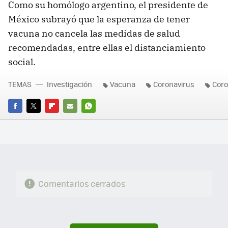
Como su homólogo argentino, el presidente de
México subrayó que la esperanza de tener
vacuna no cancela las medidas de salud
recomendadas, entre ellas el distanciamiento
social.
TEMAS
Investigación
Vacuna
Coronavirus
Coro
FACEBOOK
TWITTER
FLIPBOARD
E-
WHATSAPP
MAIL
Comentarios cerrados