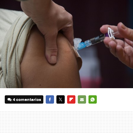
4 comentarios
FACEBOOK
TWITTER
FLIPBOARD
E-
WHATSAPP
MAIL