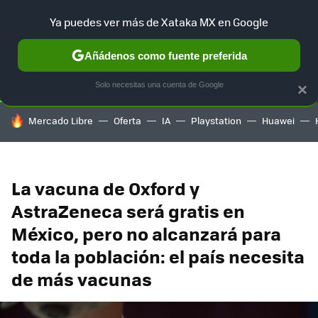
Ya puedes ver más de Xataka MX en Google
SELECCIÓN
GAMING
HOME
AUTO
TERRITORIO SAM
Añádenos como fuente preferida
Solo necesitas una cuenta de Google
×
HOY SE HABLA DE
Mercado Libre
Oferta
IA
Playstation
Huawei
La vacuna de Oxford y
AstraZeneca será gratis en
México, pero no alcanzará para
toda la población: el país necesita
de más vacunas