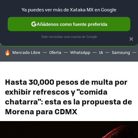
Ya puedes ver más de Xataka MX en Google
SELECCIÓN
GAMING
HOME
AUTO
TERRITORIO SAM
Añádenos como fuente preferida
Solo necesitas una cuenta de Google
×
HOY SE HABLA DE
Mercado Libre
Oferta
WhatsApp
IA
Samsung
Hasta 30,000 pesos de multa por
exhibir refrescos y "comida
chatarra": esta es la propuesta de
Morena para CDMX