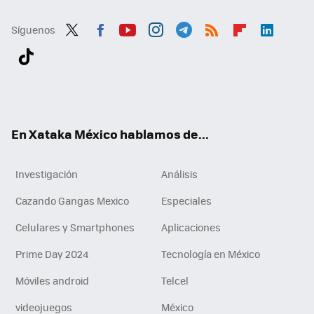
Síguenos
Twit
Fac
You
Inst
Tele
RSS
Flip
Link
ter
ebo
tub
agr
gra
boa
edI
Tikt
ok
e
am
m
rd
n
ok
En Xataka México hablamos de...
Investigación
Análisis
Cazando Gangas Mexico
Especiales
Celulares y Smartphones
Aplicaciones
Prime Day 2024
Tecnología en México
Móviles android
Telcel
videojuegos
México