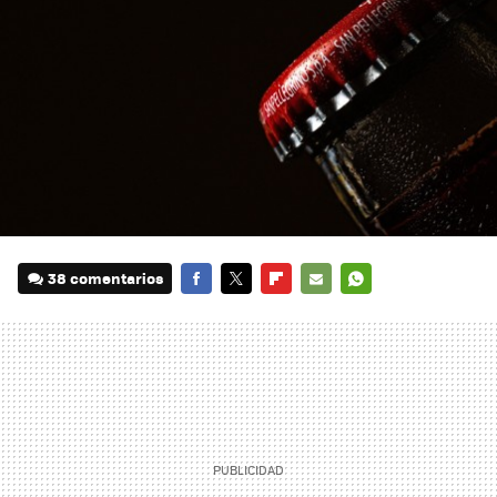
38 comentarios
FACEBOOK
TWITTER
FLIPBOARD
E-
WHATSAPP
MAIL