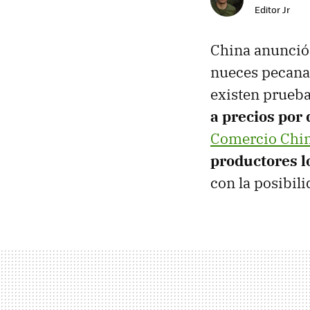
Editor Jr
China anunció
nueces pecana
existen prueb
a precios por 
Comercio Chi
productores l
con la posibil