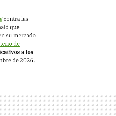
g
contra las
ñaló que
 en su mercado
terio de
icativos a los
embre de 2026,