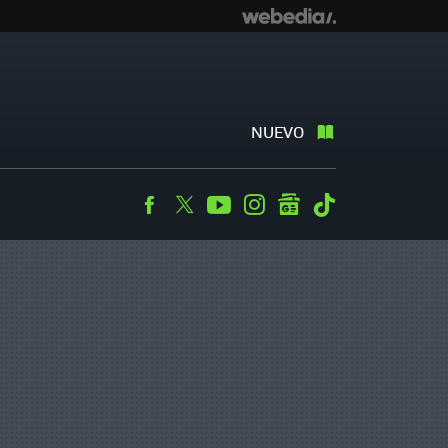
NUEVO
Facebook
Twitter
Youtube
Instagram
googlenews
Tiktok