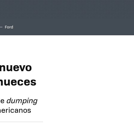
Ford
 nuevo
 nueces
de
dumping
americanos