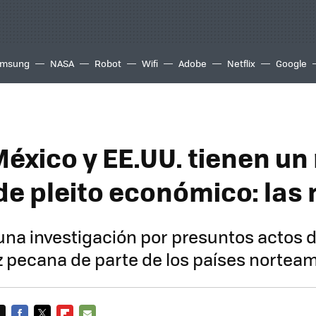
msung
NASA
Robot
Wifi
Adobe
Netflix
Google
México y EE.UU. tienen un
de pleito económico: las
 una investigación por presuntos actos 
z pecana de parte de los países norte