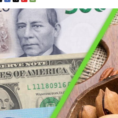
FACEBOOK
TWITTER
FLIPBOARD
E-
MAIL