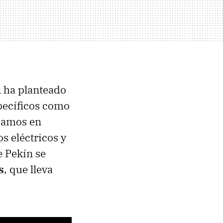
 ha planteado
pecíficos como
icamos en
os eléctricos y
e Pekín se
s
, que lleva