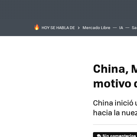
HOY SE HABLA DE
Mercado Libre
IA
Sa
China, 
motivo 
China inició
hacia la nue
Sin comentarios