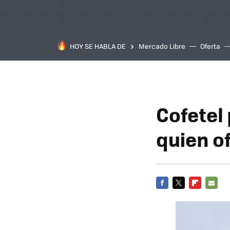
HOY SE HABLA DE
Mercado Libre
Oferta
Cofetel
quien o
FACEBOOK
TWITTER
FLIPBOARD
E-
MAIL