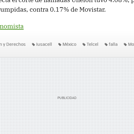
rumpidas, contra 0.17% de Movistar.
onomista
ón y Derechos
Iusacell
México
Telcel
falla
Mo