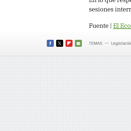
sesiones inter
Fuente |
El Ec
TEMAS
Legislaci
Cofetel
FACEBOOK
TWITTER
FLIPBOARD
E-
MAIL