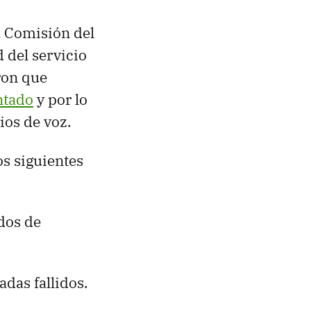
a Comisión del
d del servicio
ron que
ntado
y por lo
ios de voz.
los siguientes
idos de
das fallidos.