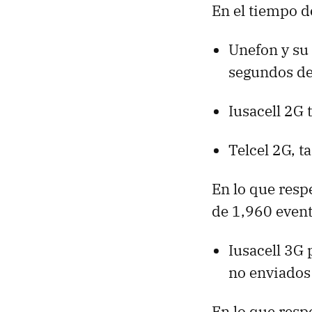
En el tiempo d
Unefon y su 
segundos de
Iusacell 2G
Telcel 2G, 
En lo que resp
de 1,960 event
Iusacell 3G
no enviados
En lo que resp