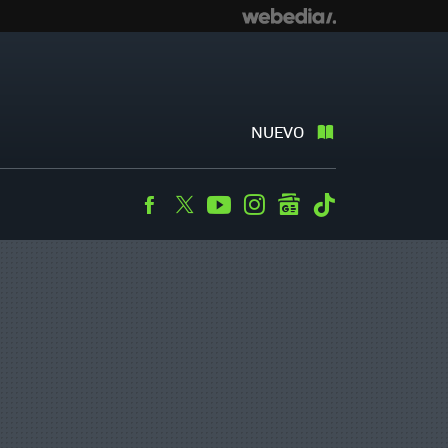
NUEVO
Facebook
Twitter
Youtube
Instagram
googlenews
Tiktok