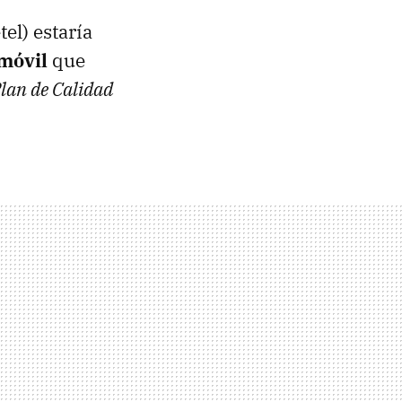
el) estaría
 móvil
que
lan de Calidad