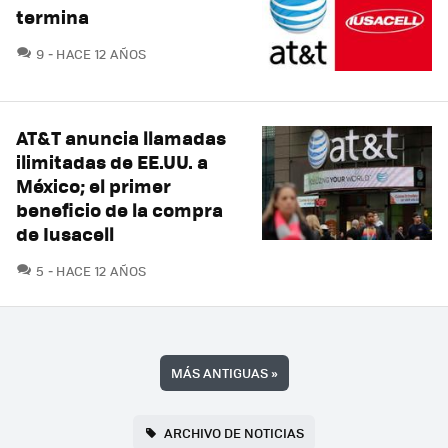
termina
COMENTARIOS
9
HACE 12 AÑOS
AT&T anuncia llamadas
ilimitadas de EE.UU. a
México; el primer
beneficio de la compra
de Iusacell
COMENTARIOS
5
HACE 12 AÑOS
MÁS ANTIGUAS
»
ARCHIVO DE NOTICIAS