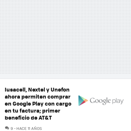
Iusacell, Nextel y Unefon
ahora permiten comprar
en Google Play con cargo
en tu factura; primer
beneficio de AT&T
COMENTARIOS
9
HACE 11 AÑOS