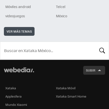
Móviles android
Telcel
videojuegos
México
VER MÁS TEMAS
BUSCA
SUBIR
Xataka
Xataka Móvil
Applesfera
Xataka Smart Home
Mundo Xiaomi