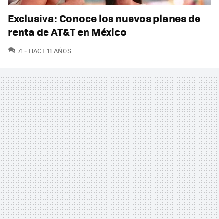
Exclusiva: Conoce los nuevos planes de
renta de AT&T en México
COMENTARIOS
71
HACE 11 AÑOS