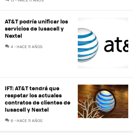
AT&T podría unificar los
servicios de Iusacell y
Nextel
COMENTARIOS
4
HACE 11 AÑOS
IFT: AT&T tendrá que
respetar los actuales
contratos de clientes de
Iusacell y Nextel
COMENTARIOS
6
HACE 11 AÑOS