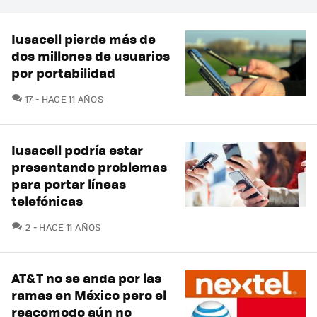
Iusacell pierde más de
dos millones de usuarios
por portabilidad
COMENTARIOS
17
HACE 11 AÑOS
Iusacell podría estar
presentando problemas
para portar líneas
telefónicas
COMENTARIOS
2
HACE 11 AÑOS
AT&T no se anda por las
ramas en México pero el
reacomodo aún no