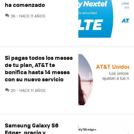
ha comenzado
COMENTARIOS
36
HACE 11 AÑOS
Si pagas todos los meses
de tu plan, AT&T te
bonifica hasta 14 meses
con su nuevo servicio
COMENTARIOS
20
HACE 11 AÑOS
Samsung Galaxy S6
Edge+, precio y