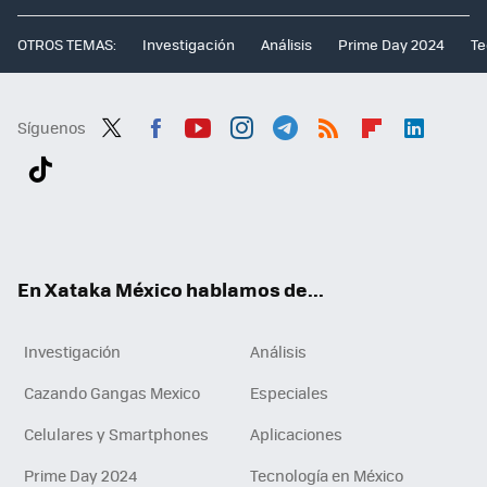
OTROS TEMAS:
Investigación
Análisis
Prime Day 2024
Te
Síguenos
Twit
Fac
You
Inst
Tele
RSS
Flip
Link
ter
ebo
tub
agr
gra
boa
edI
Tikt
ok
e
am
m
rd
n
ok
En Xataka México hablamos de...
Investigación
Análisis
Cazando Gangas Mexico
Especiales
Celulares y Smartphones
Aplicaciones
Prime Day 2024
Tecnología en México