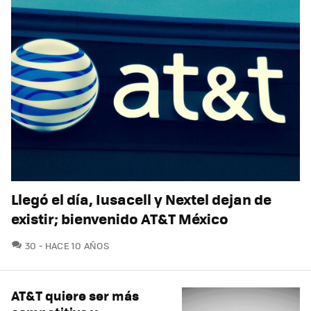
Llegó el día, Iusacell y Nextel dejan de
existir; bienvenido AT&T México
COMENTARIOS
30
HACE 10 AÑOS
AT&T quiere ser más