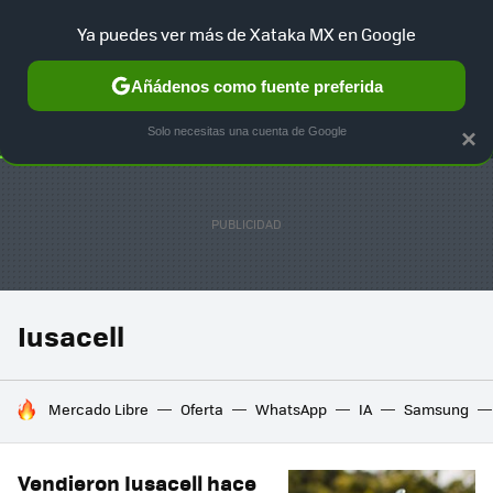
Ya puedes ver más de Xataka MX en Google
SELECCIÓN
GAMING
HOME
AUTO
TERRITORIO SAM
Añádenos como fuente preferida
Solo necesitas una cuenta de Google
×
Iusacell
HOY SE HABLA DE
Mercado Libre
Oferta
WhatsApp
IA
Samsung
Vendieron Iusacell hace