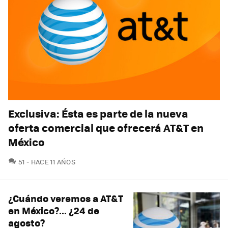
Exclusiva: Ésta es parte de la nueva
oferta comercial que ofrecerá AT&T en
México
COMENTARIOS
51
HACE 11 AÑOS
¿Cuándo veremos a AT&T
en México?... ¿24 de
agosto?