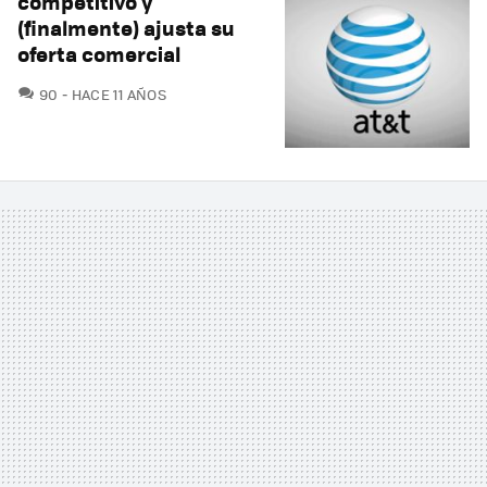
competitivo y
(finalmente) ajusta su
oferta comercial
COMENTARIOS
90
HACE 11 AÑOS