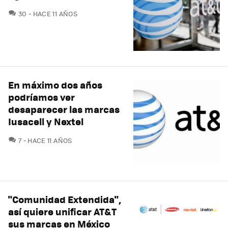
COMENTARIOS
30
HACE 11 AÑOS
En máximo dos años
podríamos ver
desaparecer las marcas
Iusacell y Nextel
COMENTARIOS
7
HACE 11 AÑOS
"Comunidad Extendida",
así quiere unificar AT&T
sus marcas en México