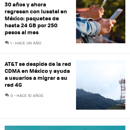
30 años y ahora
regresan con Iusatel en
México: paquetes de
hasta 24 GB por 250
pesos al mes
COMENTARIOS
1
HACE UN AÑO
AT&T se despide de la red
CDMA en México y ayuda
a usuarios a migrar a su
red 4G
COMENTARIOS
0
HACE 10 AÑOS