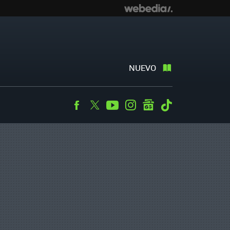
NUEVO
Facebook
Twitter
Youtube
Instagram
googlenews
Tiktok