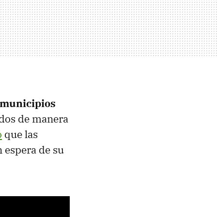
municipios
zados de manera
ó
que las
n espera de su