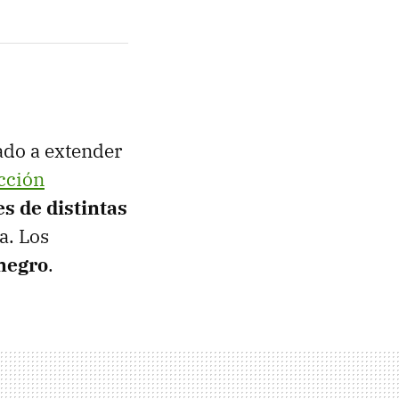
ado a extender
cción
s de distintas
a. Los
 negro
.