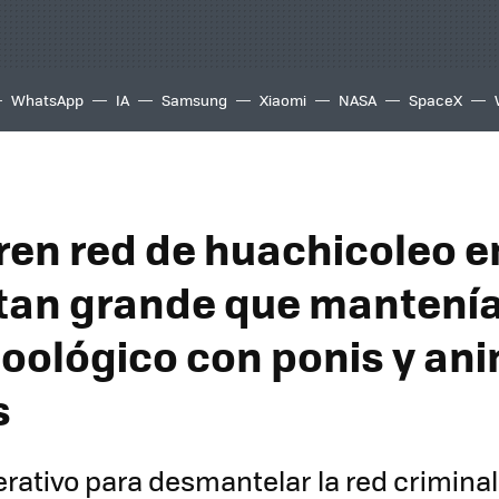
WhatsApp
IA
Samsung
Xiaomi
NASA
SpaceX
en red de huachicoleo e
tan grande que mantenía
zoológico con ponis y an
s
ativo para desmantelar la red criminal 