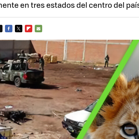
nte en tres estados del centro del paí
FACEBOOK
TWITTER
FLIPBOARD
E-
MAIL