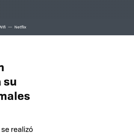
Wifi
Netflix
n
 su
imales
se realizó