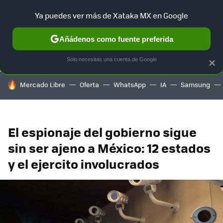
Ya puedes ver más de Xataka MX en Google
SELECCIÓN
GAMING
HOME
AUTO
TERRITORIO SAM
Añádenos como fuente preferida
Solo necesitas una cuenta de Google
×
HOY SE HABLA DE
Mercado Libre
Oferta
WhatsApp
IA
Samsung
El espionaje del gobierno sigue
sin ser ajeno a México: 12 estados
y el ejercito involucrados