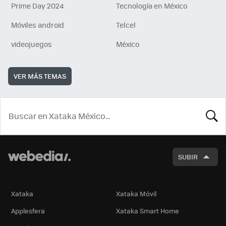
Prime Day 2024
Tecnología en México
Móviles android
Telcel
videojuegos
México
VER MÁS TEMAS
BUSCA
SUBIR
Xataka
Xataka Móvil
Applesfera
Xataka Smart Home