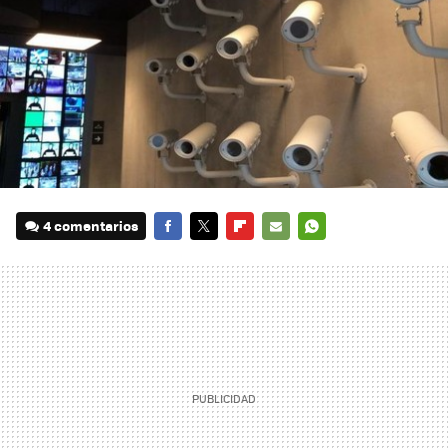
4 comentarios
FACEBOOK
TWITTER
FLIPBOARD
E-
WHATSAPP
MAIL