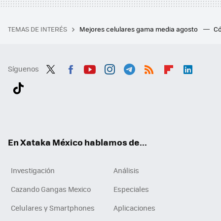
TEMAS DE INTERÉS
Mejores celulares gama media agosto
Có
Síguenos
Twit
Fac
You
Inst
Tele
RSS
Flip
Link
ter
ebo
tub
agr
gra
boa
edI
Tikt
ok
e
am
m
rd
n
ok
En Xataka México hablamos de...
Investigación
Análisis
Cazando Gangas Mexico
Especiales
Celulares y Smartphones
Aplicaciones