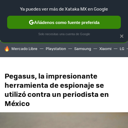
Ya puedes ver más de Xataka MX en Google
SELECCIÓN
GAMING
HOME
AUTO
TERRITORIO SAM
Añádenos como fuente preferida
Solo necesitas una cuenta de Google
×
HOY SE HABLA DE
Mercado Libre
Playstation
Samsung
Xiaomi
LG
Pegasus, la impresionante
herramienta de espionaje se
utilizó contra un periodista en
México