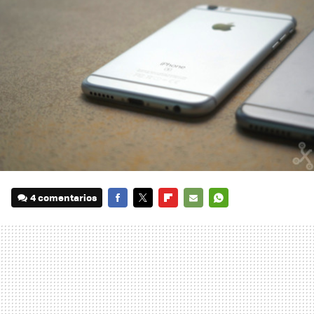
4 comentarios
FACEBOOK
TWITTER
FLIPBOARD
E-
WHATSAPP
MAIL