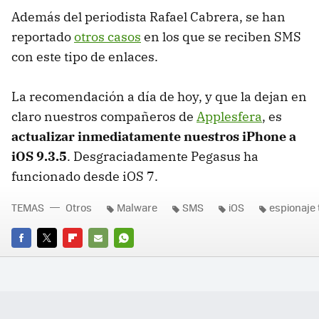
Además del periodista Rafael Cabrera, se han
reportado
otros casos
en los que se reciben SMS
con este tipo de enlaces.
La recomendación a día de hoy, y que la dejan en
claro nuestros compañeros de
Applesfera
, es
actualizar inmediatamente nuestros iPhone a
iOS 9.3.5
. Desgraciadamente Pegasus ha
funcionado desde iOS 7.
TEMAS
Otros
Malware
SMS
iOS
espionaje 
FACEBOOK
TWITTER
FLIPBOARD
E-
WHATSAPP
MAIL