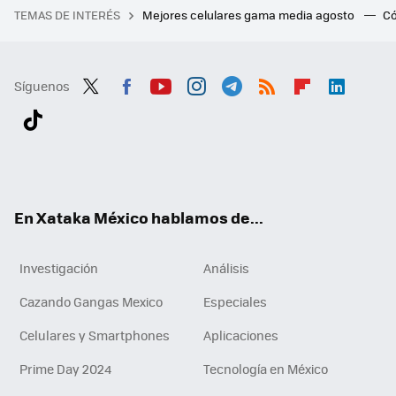
TEMAS DE INTERÉS
Mejores celulares gama media agosto
Có
Síguenos
Twit
Fac
You
Inst
Tele
RSS
Flip
Link
ter
ebo
tub
agr
gra
boa
edI
Tikt
ok
e
am
m
rd
n
ok
En Xataka México hablamos de...
Investigación
Análisis
Cazando Gangas Mexico
Especiales
Celulares y Smartphones
Aplicaciones
Prime Day 2024
Tecnología en México