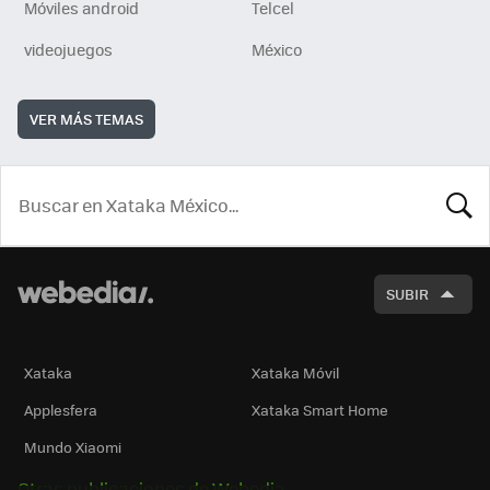
Móviles android
Telcel
videojuegos
México
VER MÁS TEMAS
BUSCA
SUBIR
Xataka
Xataka Móvil
Applesfera
Xataka Smart Home
Mundo Xiaomi
Otras publicaciones de Webedia