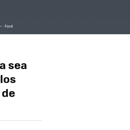
Ford
la sea
 los
 de