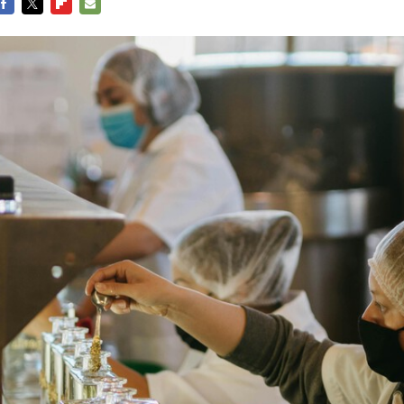
FACEBOOK
TWITTER
FLIPBOARD
E-
MAIL