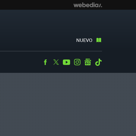
NUEVO
Facebook
Twitter
Youtube
Instagram
googlenews
Tiktok