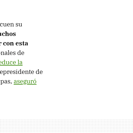
ecuen su
chos
 con esta
onales de
educe la
cepresidente de
ipas,
aseguró