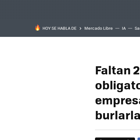
HOY SE HABLA DE
Mercado Libre
IA
Sa
Faltan 2
obligato
empresa
burlarl