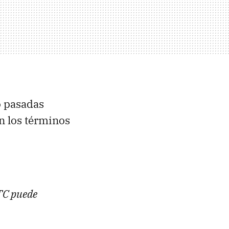
o pasadas
on los términos
HTC puede