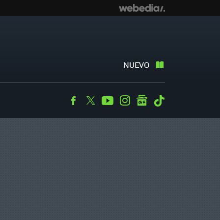
NUEVO
Facebook
Twitter
Youtube
Instagram
googlenews
Tiktok