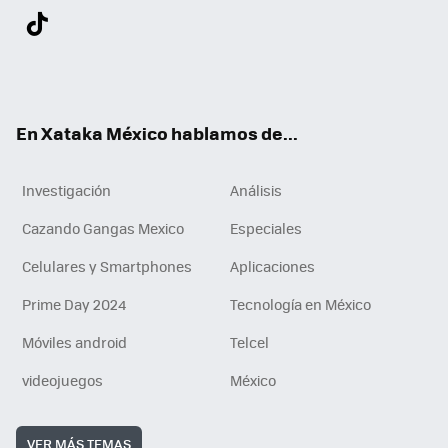
Twit
Fac
You
Inst
Tele
RSS
Flip
Link
ter
ebo
tub
agr
gra
boa
edI
Tikt
ok
e
am
m
rd
n
ok
En Xataka México hablamos de...
Investigación
Análisis
Cazando Gangas Mexico
Especiales
Celulares y Smartphones
Aplicaciones
Prime Day 2024
Tecnología en México
Móviles android
Telcel
videojuegos
México
VER MÁS TEMAS