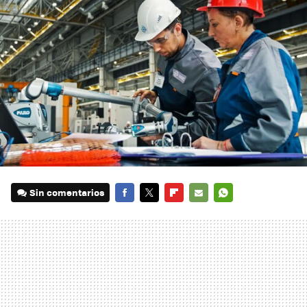
Sin comentarios
FACEBOOK
TWITTER
FLIPBOARD
E-
WHATSAPP
MAIL