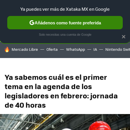
Ya puedes ver más de Xataka MX en Google
SELECCIÓN
GAMING
HOME
AUTO
TERRITORIO SAM
Añádenos como fuente preferida
Solo necesitas una cuenta de Google
×
HOY SE HABLA DE
Mercado Libre
Oferta
WhatsApp
IA
Nintendo Swi
Ya sabemos cuál es el primer
tema en la agenda de los
legisladores en febrero: jornada
de 40 horas